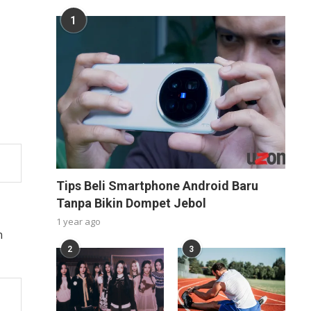
1
Tips Beli Smartphone Android Baru
Tanpa Bikin Dompet Jebol
1 year ago
n
2
3