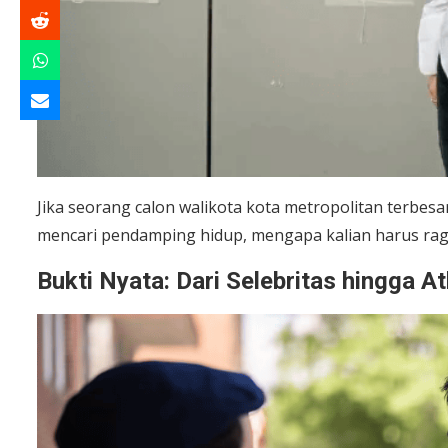
Jika seorang calon walikota kota metropolitan terbesa
mencari pendamping hidup, mengapa kalian harus ra
Bukti Nyata: Dari Selebritas hingga At