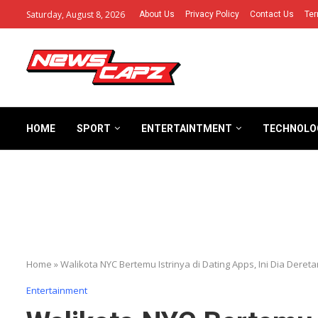
Saturday, August 8, 2026
About Us
Privacy Policy
Contact Us
Ter
HOME
SPORT
ENTERTAINTMENT
TECHNOLO
Home
»
Walikota NYC Bertemu Istrinya di Dating Apps, Ini Dia Dere
Entertainment