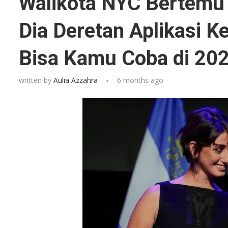
Walikota NYC Bertemu I
Dia Deretan Aplikasi K
Bisa Kamu Coba di 20
written by
Aulia Azzahra
6 months ago