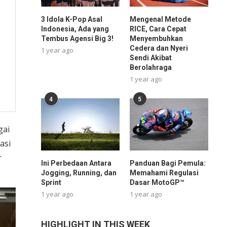
3 Idola K-Pop Asal
Mengenal Metode
Indonesia, Ada yang
RICE, Cara Cepat
Tembus Agensi Big 3!
Menyembuhkan
Cedera dan Nyeri
1 year ago
Sendi Akibat
Berolahraga
1 year ago
4
5
gai
asi
r
Ini Perbedaan Antara
Panduan Bagi Pemula:
Jogging, Running, dan
Memahami Regulasi
Sprint
Dasar MotoGP™
1 year ago
1 year ago
HIGHLIGHT IN THIS WEEK