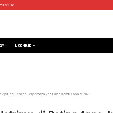
ms of Use
GY
UZONE.ID
tan Aplikasi Kencan Terpercaya yang Bisa Kamu Coba di 2026