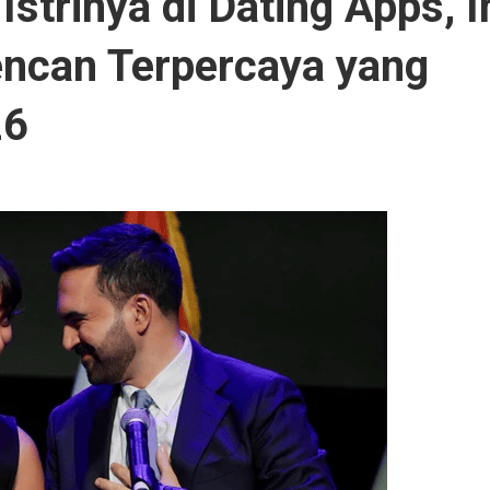
strinya di Dating Apps, I
encan Terpercaya yang
26