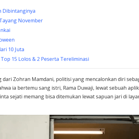
 Dibintanginya
u’ Tayang November
inkai
loween
ari 10 Juta
 Top 15 Lolos & 2 Peserta Tereliminasi
dari Zohran Mamdani, politisi yang mencalonkan diri seba
hwa ia bertemu sang istri, Rama Duwaji, lewat sebuah aplik
inta sejati memang bisa ditemukan lewat sapuan jari di laya