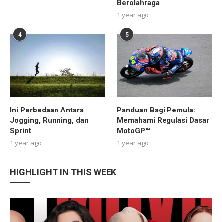
Berolahraga
1 year ago
4
5
Ini Perbedaan Antara
Panduan Bagi Pemula:
Jogging, Running, dan
Memahami Regulasi Dasar
Sprint
MotoGP™
1 year ago
1 year ago
HIGHLIGHT IN THIS WEEK