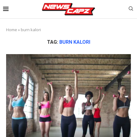
Home
»
burn kalori
TAG:
BURN KALORI