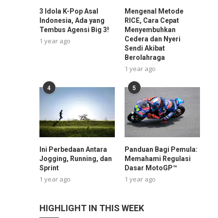
3 Idola K-Pop Asal
Mengenal Metode
Indonesia, Ada yang
RICE, Cara Cepat
Tembus Agensi Big 3!
Menyembuhkan
Cedera dan Nyeri
1 year ago
Sendi Akibat
Berolahraga
1 year ago
4
5
Ini Perbedaan Antara
Panduan Bagi Pemula:
Jogging, Running, dan
Memahami Regulasi
Sprint
Dasar MotoGP™
1 year ago
1 year ago
HIGHLIGHT IN THIS WEEK