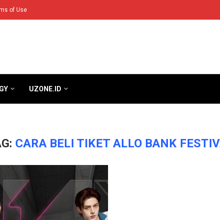
ms of Use
GY
UZONE.ID
AG:
CARA BELI TIKET ALLO BANK FESTI