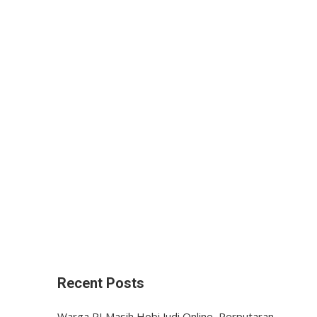
Recent Posts
Warga RI Masih Hobi Judi Online, Perputaran