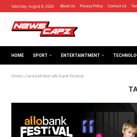
Saturday, August 8, 2026
About Us
Privacy Policy
Contact Us
Ter
HOME
SPORT
ENTERTAINTMENT
TECHNOLO
Home
»
cara beli tiket allo bank festival
T