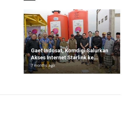
K
Gaet Indosat, Komdigi Salurkan
K
R
I
K
Akses Internet Starlink ke...
T
L
N
B
7 months ago
3
1
1
3