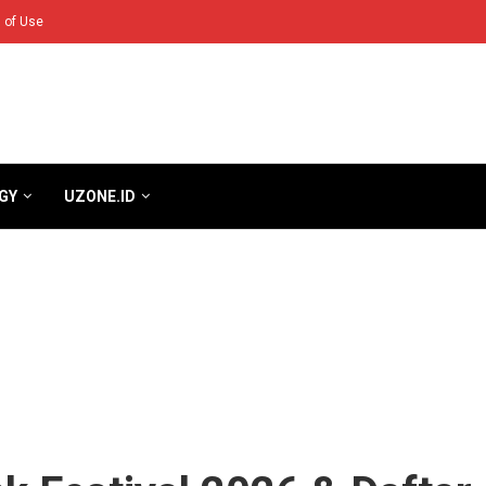
 of Use
GY
UZONE.ID