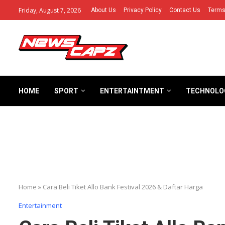
Friday, August 7, 2026
About Us
Privacy Policy
Contact Us
Terms
HOME
SPORT
ENTERTAINTMENT
TECHNOLO
Home
»
Cara Beli Tiket Allo Bank Festival 2026 & Daftar Harga
Entertainment