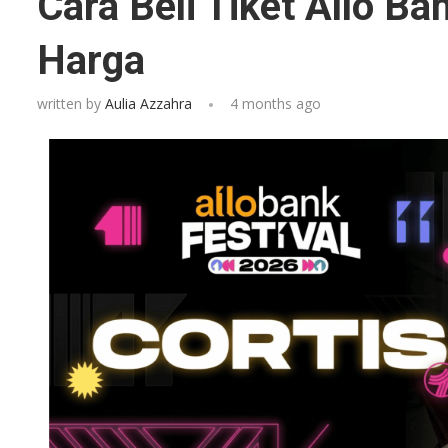
Cara Beli Tiket Allo Ba
Harga
written by
Aulia Azzahra
4 months ago