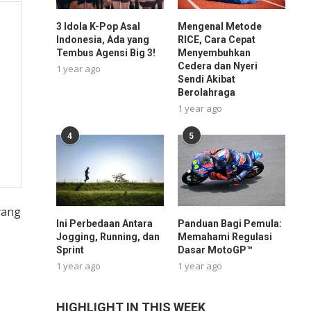
3 Idola K-Pop Asal
Mengenal Metode
Indonesia, Ada yang
RICE, Cara Cepat
Tembus Agensi Big 3!
Menyembuhkan
Cedera dan Nyeri
1 year ago
Sendi Akibat
Berolahraga
1 year ago
4
5
yang
Ini Perbedaan Antara
Panduan Bagi Pemula:
Jogging, Running, dan
Memahami Regulasi
Sprint
Dasar MotoGP™
1 year ago
1 year ago
HIGHLIGHT IN THIS WEEK