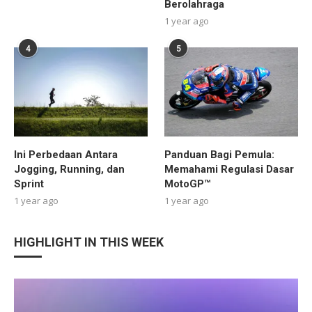
Berolahraga
1 year ago
4
5
Ini Perbedaan Antara
Panduan Bagi Pemula:
Jogging, Running, dan
Memahami Regulasi Dasar
Sprint
MotoGP™
1 year ago
1 year ago
HIGHLIGHT IN THIS WEEK