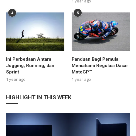
1 year ago
4
5
Ini Perbedaan Antara
Panduan Bagi Pemula:
Jogging, Running, dan
Memahami Regulasi Dasar
Sprint
MotoGP™
1 year ago
1 year ago
HIGHLIGHT IN THIS WEEK