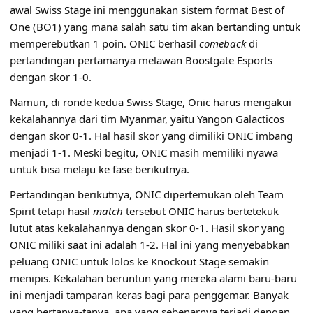
awal Swiss Stage ini menggunakan sistem format Best of
One (BO1) yang mana salah satu tim akan bertanding untuk
memperebutkan 1 poin. ONIC berhasil
comeback
di
pertandingan pertamanya melawan Boostgate Esports
dengan skor 1-0.
Namun, di ronde kedua Swiss Stage, Onic harus mengakui
kekalahannya dari tim Myanmar, yaitu Yangon Galacticos
dengan skor 0-1. Hal hasil skor yang dimiliki ONIC imbang
menjadi 1-1. Meski begitu,
ONIC
masih memiliki nyawa
untuk bisa melaju ke fase berikutnya.
Pertandingan berikutnya, ONIC dipertemukan oleh Team
Spirit tetapi hasil
match
tersebut ONIC harus bertetekuk
lutut atas kekalahannya dengan skor 0-1. Hasil skor yang
ONIC miliki saat ini adalah 1-2. Hal ini yang menyebabkan
peluang ONIC untuk lolos ke Knockout Stage semakin
menipis. Kekalahan beruntun yang mereka alami baru-baru
ini menjadi tamparan keras bagi para penggemar. Banyak
yang bertanya-tanya, apa yang sebenarnya terjadi dengan