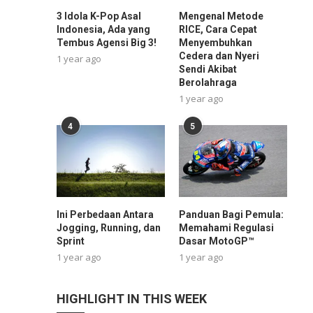
3 Idola K-Pop Asal
Mengenal Metode
Indonesia, Ada yang
RICE, Cara Cepat
Tembus Agensi Big 3!
Menyembuhkan
Cedera dan Nyeri
1 year ago
Sendi Akibat
Berolahraga
1 year ago
4
5
Ini Perbedaan Antara
Panduan Bagi Pemula:
Jogging, Running, dan
Memahami Regulasi
Sprint
Dasar MotoGP™
1 year ago
1 year ago
HIGHLIGHT IN THIS WEEK