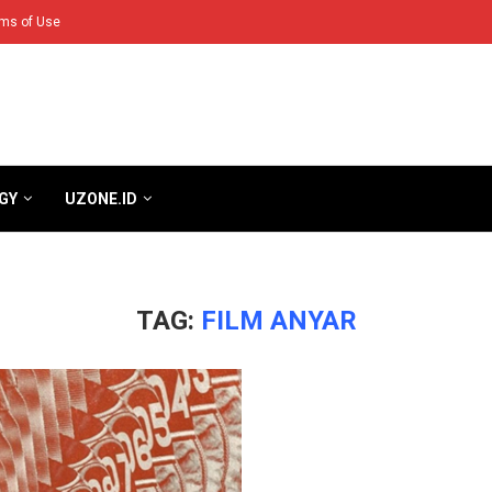
ms of Use
GY
UZONE.ID
TAG:
FILM ANYAR