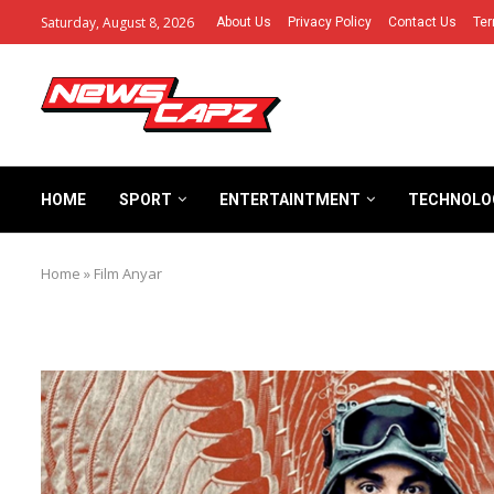
Saturday, August 8, 2026
About Us
Privacy Policy
Contact Us
Ter
HOME
SPORT
ENTERTAINTMENT
TECHNOLO
Home
»
Film Anyar