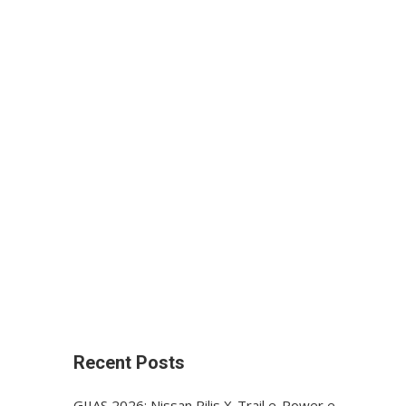
Recent Posts
GIIAS 2026: Nissan Rilis X-Trail e-Power e-