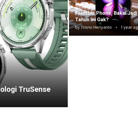
⁠⁠Foldable Phone, Bakal Jad
Tahun Ini Gak?
by
Trisno Heriyanto
1 year a
ologi TruSense