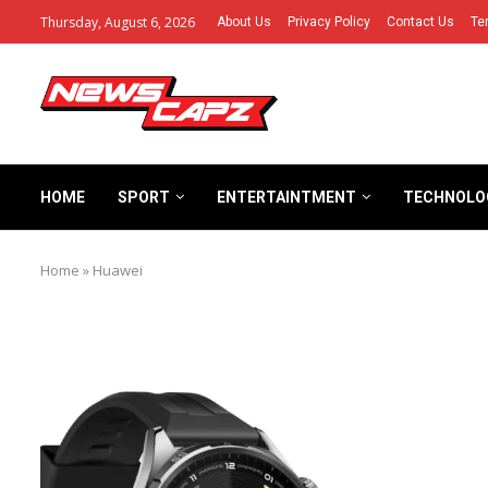
Thursday, August 6, 2026
About Us
Privacy Policy
Contact Us
Te
HOME
SPORT
ENTERTAINTMENT
TECHNOLO
Home
»
Huawei