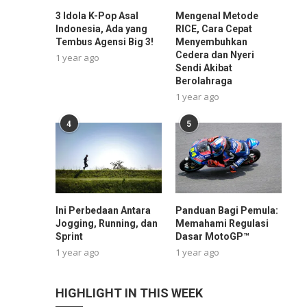
3 Idola K-Pop Asal
Mengenal Metode
Indonesia, Ada yang
RICE, Cara Cepat
Tembus Agensi Big 3!
Menyembuhkan
Cedera dan Nyeri
1 year ago
Sendi Akibat
Berolahraga
1 year ago
4
5
Ini Perbedaan Antara
Panduan Bagi Pemula:
Jogging, Running, dan
Memahami Regulasi
Sprint
Dasar MotoGP™
1 year ago
1 year ago
HIGHLIGHT IN THIS WEEK