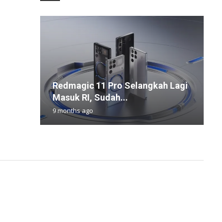
M
Redmagic 11 Pro Selangkah Lagi
P
B
B
R
Masuk RI, Sudah...
P
K
R
P
9 months ago
5
1
3
1