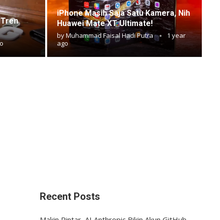
iPhone Masih Saja Satu Kamera, Nih
i Tren
Huawei Mate XT Ultimate!
by
Muhammad Faisal Hadi Putra
1 year
go
ago
Recent Posts
Makin Pintar, AI Anthropic Bikin Akun GitHub