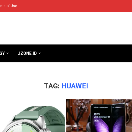
rms of Use
GY
UZONE.ID
TAG:
HUAWEI