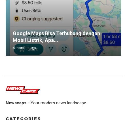
Google Maps Bisa Terhubung dengan
Mobil Listrik, Apa...
4 months ago
Newscapz –
Your modern news landscape.
CATEGORIES