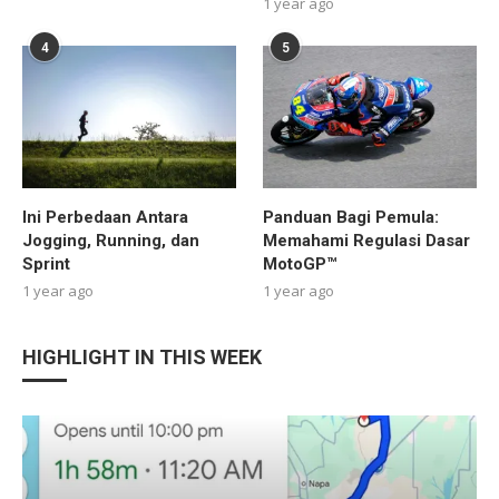
1 year ago
4
5
Ini Perbedaan Antara
Panduan Bagi Pemula:
Jogging, Running, dan
Memahami Regulasi Dasar
Sprint
MotoGP™
1 year ago
1 year ago
HIGHLIGHT IN THIS WEEK