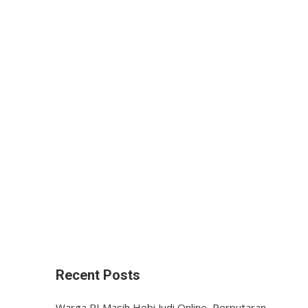
Recent Posts
Warga RI Masih Hobi Judi Online, Perputaran