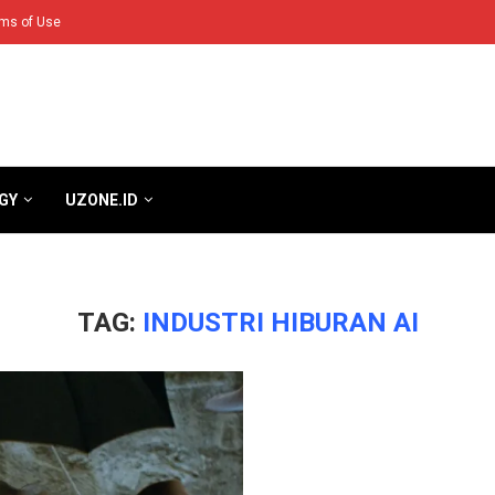
ms of Use
GY
UZONE.ID
TAG:
INDUSTRI HIBURAN AI