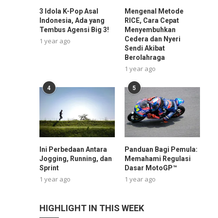
3 Idola K-Pop Asal
Mengenal Metode
Indonesia, Ada yang
RICE, Cara Cepat
Tembus Agensi Big 3!
Menyembuhkan
Cedera dan Nyeri
1 year ago
Sendi Akibat
Berolahraga
1 year ago
4
5
Ini Perbedaan Antara
Panduan Bagi Pemula:
Jogging, Running, dan
Memahami Regulasi
Sprint
Dasar MotoGP™
1 year ago
1 year ago
HIGHLIGHT IN THIS WEEK