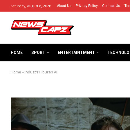
Saturday, August 8, 2026
About Us
Privacy Policy
Contact Us
Ter
HOME
SPORT
ENTERTAINTMENT
TECHNOLO
Home
»
Industri Hiburan AI