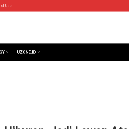
 of Use
GY
UZONE.ID