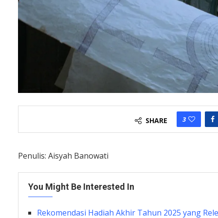
3
SHARE
Penulis: Aisyah Banowati
You Might Be Interested In
Rekomendasi Hadiah Akhir Tahun 2025 yang Relev