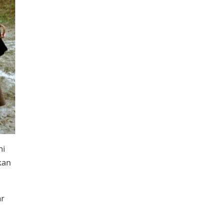
ni
kan
ar