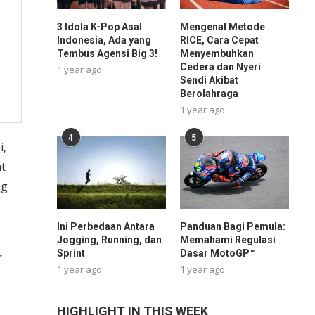
3 Idola K-Pop Asal
Mengenal Metode
Indonesia, Ada yang
RICE, Cara Cepat
Tembus Agensi Big 3!
Menyembuhkan
Cedera dan Nyeri
1 year ago
Sendi Akibat
Berolahraga
1 year ago
4
5
i,
t
ng
Ini Perbedaan Antara
Panduan Bagi Pemula:
Jogging, Running, dan
Memahami Regulasi
Sprint
Dasar MotoGP™
r
1 year ago
1 year ago
HIGHLIGHT IN THIS WEEK