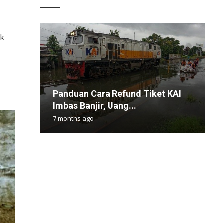
uk
P
S
Panduan Cara Refund Tiket KAI
P
M
N
3
Imbas Banjir, Uang...
K
I
T
P
7 months ago
5
1
1
4