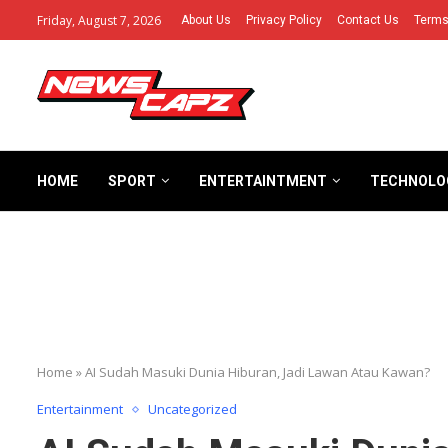
Friday, August 7, 2026
About Us
Privacy Policy
Contact Us
Terms
HOME
SPORT
ENTERTAINTMENT
TECHNOLO
Home
»
AI Sudah Masuki Dunia Hiburan, Jadi Lawan Atau Kawan?
Entertainment
Uncategorized