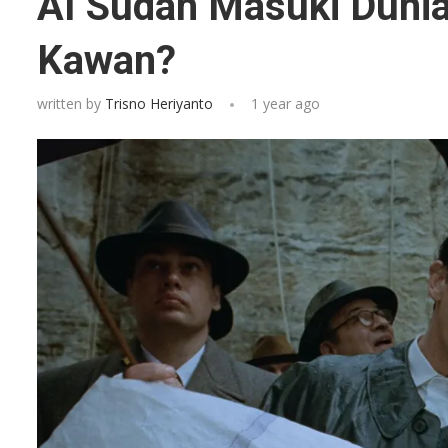
AI Sudah Masuki Dunia
Kawan?
written by
Trisno Heriyanto
1 year ago