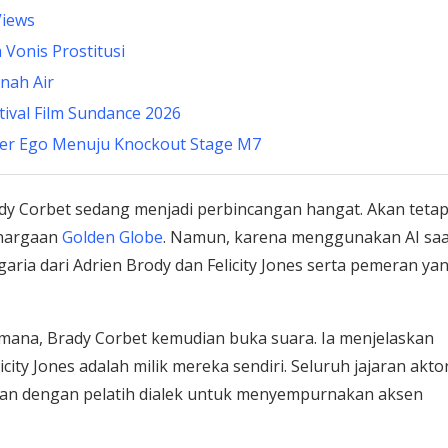
Views
 Vonis Prostitusi
nah Air
tival Film Sundance 2026
lter Ego Menuju Knockout Stage M7
ady Corbet sedang menjadi perbincangan hangat. Akan tetap
hargaan
Golden Globe
. Namun, karena menggunakan AI saa
ia dari Adrien Brody dan Felicity Jones serta pemeran ya
mana, Brady Corbet kemudian buka suara. Ia menjelaskan
ity Jones adalah milik mereka sendiri. Seluruh jajaran akto
bulan dengan pelatih dialek untuk menyempurnakan aksen