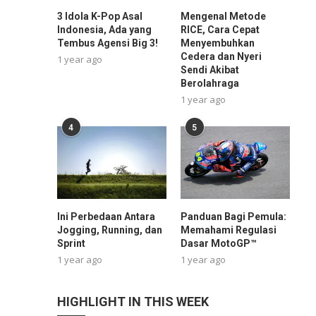
3 Idola K-Pop Asal
Mengenal Metode
Indonesia, Ada yang
RICE, Cara Cepat
Tembus Agensi Big 3!
Menyembuhkan
Cedera dan Nyeri
1 year ago
Sendi Akibat
Berolahraga
1 year ago
4
5
Ini Perbedaan Antara
Panduan Bagi Pemula:
Jogging, Running, dan
Memahami Regulasi
Sprint
Dasar MotoGP™
1 year ago
1 year ago
HIGHLIGHT IN THIS WEEK