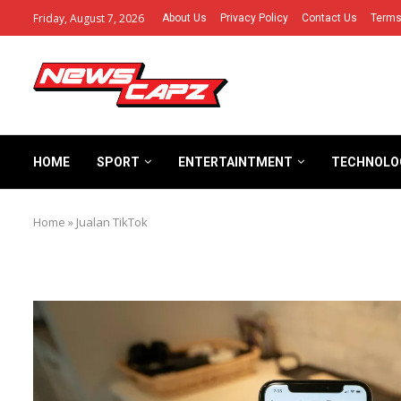
Friday, August 7, 2026
About Us
Privacy Policy
Contact Us
Terms
HOME
SPORT
ENTERTAINTMENT
TECHNOLO
Home
»
Jualan TikTok