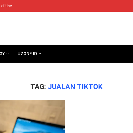
 of Use
GY
UZONE.ID
TAG:
JUALAN TIKTOK