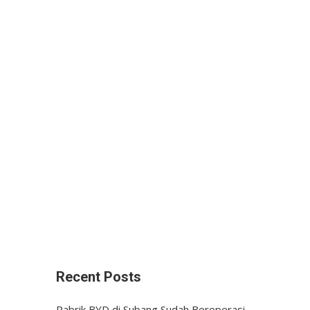
Recent Posts
Pabrik BYD di Subang Sudah Beroperasi,