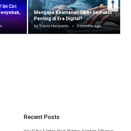
Ini Ciri
Penyebab,
Mengapa Keamanan Siber Semakin
Penting di Era Digital?
go
by
Trisno Heriyanto
9 months ago
Recent Posts
YouTube Sanksi Akun Bigmo: Konten Dihapus,