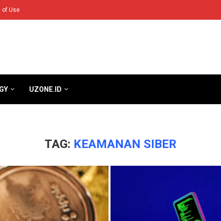
 of Use
GY
UZONE.ID
TAG:
KEAMANAN SIBER