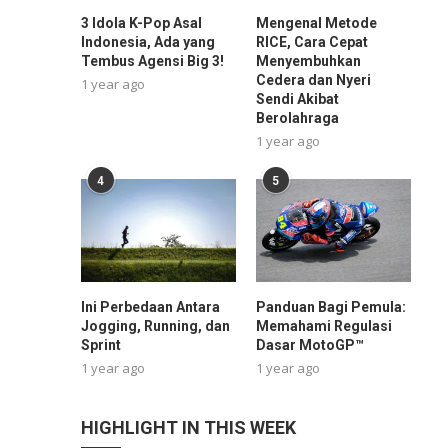
3 Idola K-Pop Asal
Mengenal Metode
Indonesia, Ada yang
RICE, Cara Cepat
Tembus Agensi Big 3!
Menyembuhkan
Cedera dan Nyeri
1 year ago
Sendi Akibat
Berolahraga
1 year ago
4
5
Ini Perbedaan Antara
Panduan Bagi Pemula:
Jogging, Running, dan
Memahami Regulasi
Sprint
Dasar MotoGP™
1 year ago
1 year ago
HIGHLIGHT IN THIS WEEK