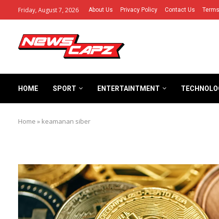
Friday, August 7, 2026
About Us
Privacy Policy
Contact Us
Terms
HOME
SPORT
ENTERTAINTMENT
TECHNOLO
Home
»
keamanan siber