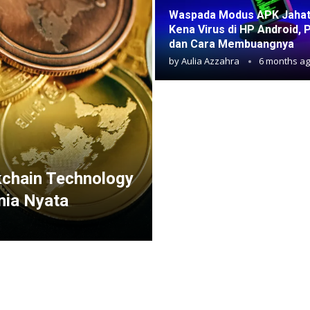
Waspada Modus APK Jahat! 
Kena Virus di HP Android, 
dan Cara Membuangnya
by
Aulia Azzahra
6 months a
kchain Technology
nia Nyata