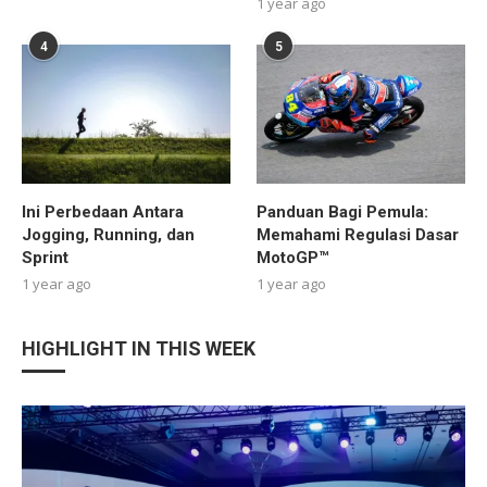
1 year ago
4
5
Ini Perbedaan Antara
Panduan Bagi Pemula:
Jogging, Running, dan
Memahami Regulasi Dasar
Sprint
MotoGP™
1 year ago
1 year ago
HIGHLIGHT IN THIS WEEK