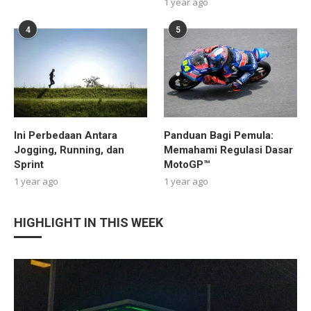
1 year ago
4
5
Ini Perbedaan Antara
Panduan Bagi Pemula:
Jogging, Running, dan
Memahami Regulasi Dasar
Sprint
MotoGP™
1 year ago
1 year ago
HIGHLIGHT IN THIS WEEK