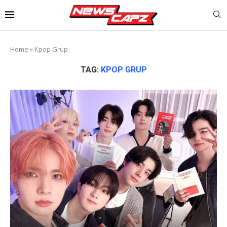
Home
»
Kpop Grup
TAG:
KPOP GRUP