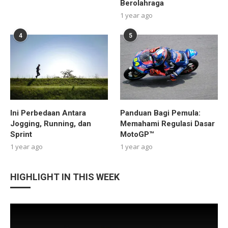
Berolahraga
1 year ago
4
5
Ini Perbedaan Antara
Panduan Bagi Pemula:
Jogging, Running, dan
Memahami Regulasi Dasar
Sprint
MotoGP™
1 year ago
1 year ago
HIGHLIGHT IN THIS WEEK