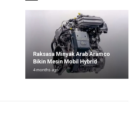
1
Raksasa Minyak Arab Aramco
U
D
V
H
Bikin Mesin Mobil Hybrid
c
S
G
u
4 months ago
1
1
1
1