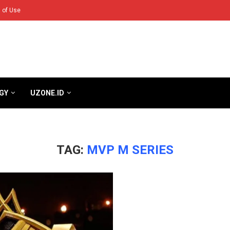
 of Use
GY
UZONE.ID
TAG:
MVP M SERIES