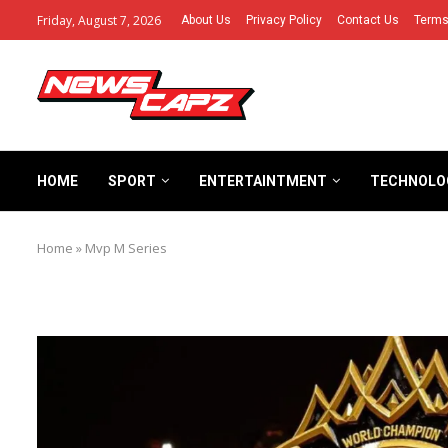
Friday, August 7, 2026
About Us
Privacy Policy
Contact Us
Terms
HOME
SPORT
ENTERTAINTMENT
TECHNOLO
Home
»
Mvp M Series