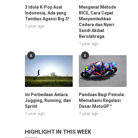
3 Idola K-Pop Asal
Mengenal Metode
Indonesia, Ada yang
RICE, Cara Cepat
Tembus Agensi Big 3!
Menyembuhkan
Cedera dan Nyeri
1 year ago
Sendi Akibat
Berolahraga
1 year ago
4
5
Ini Perbedaan Antara
Panduan Bagi Pemula:
Jogging, Running, dan
Memahami Regulasi
Sprint
Dasar MotoGP™
1 year ago
1 year ago
HIGHLIGHT IN THIS WEEK