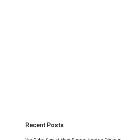
Recent Posts
YouTube Sanksi Akun Bigmo: Konten Dihapus,