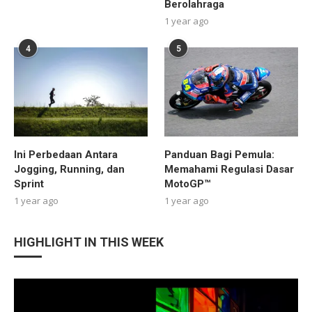
Berolahraga
1 year ago
4
5
Ini Perbedaan Antara
Panduan Bagi Pemula:
Jogging, Running, dan
Memahami Regulasi Dasar
Sprint
MotoGP™
1 year ago
1 year ago
HIGHLIGHT IN THIS WEEK