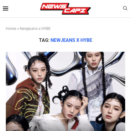
Home
»
NewJeans x HYBE
TAG:
NEWJEANS X HYBE