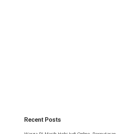
Recent Posts
Warga RI Masih Hobi Judi Online, Perputaran