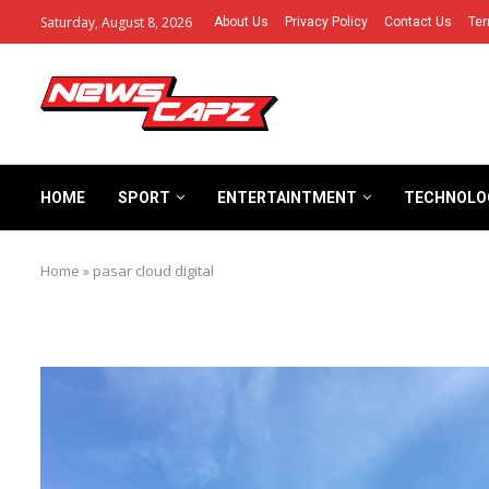
Saturday, August 8, 2026
About Us
Privacy Policy
Contact Us
Ter
HOME
SPORT
ENTERTAINTMENT
TECHNOLO
Home
»
pasar cloud digital