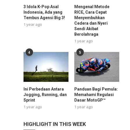
3 Idola K-Pop Asal
Mengenal Metode
Indonesia, Ada yang
RICE, Cara Cepat
Tembus Agensi Big 3!
Menyembuhkan
Cedera dan Nyeri
1 year ago
Sendi Akibat
Berolahraga
1 year ago
4
5
Ini Perbedaan Antara
Panduan Bagi Pemula:
Jogging, Running, dan
Memahami Regulasi
Sprint
Dasar MotoGP™
1 year ago
1 year ago
HIGHLIGHT IN THIS WEEK