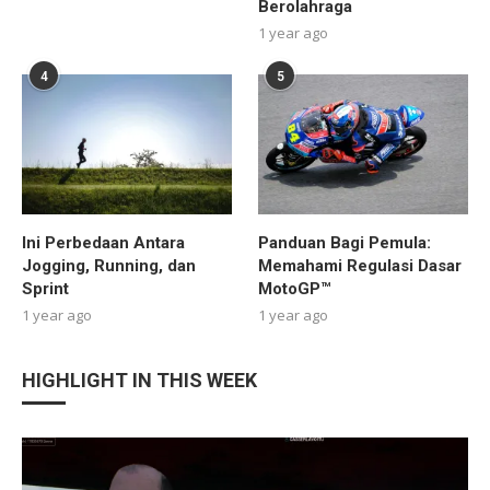
Berolahraga
1 year ago
4
5
Ini Perbedaan Antara
Panduan Bagi Pemula:
Jogging, Running, dan
Memahami Regulasi Dasar
Sprint
MotoGP™
1 year ago
1 year ago
HIGHLIGHT IN THIS WEEK