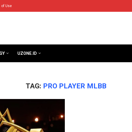
 of Use
GY
UZONE.ID
TAG:
PRO PLAYER MLBB