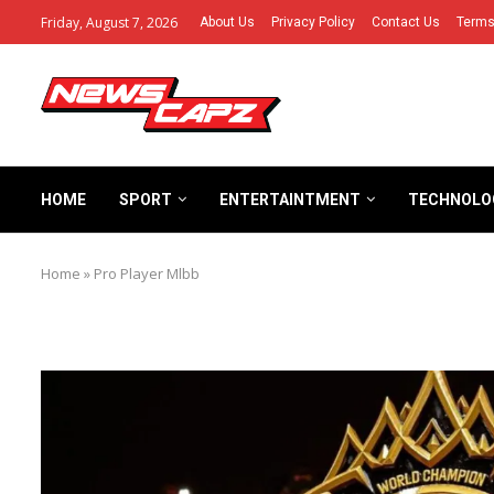
Friday, August 7, 2026
About Us
Privacy Policy
Contact Us
Terms
HOME
SPORT
ENTERTAINTMENT
TECHNOLO
Home
»
Pro Player Mlbb