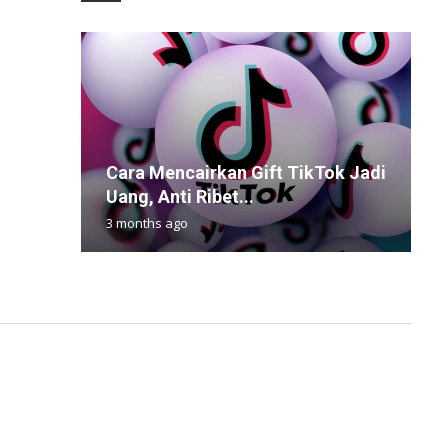
Cara Mencairkan Gift TikTok Jadi
J
D
J
7
Uang, Anti Ribet...
I
S
H
G
3 months ago
4
7
4
3