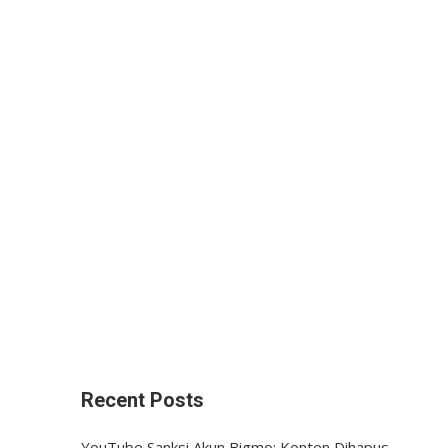
Recent Posts
YouTube Sanksi Akun Bigmo: Konten Dihapus,