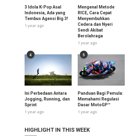
3 Idola K-Pop Asal
Mengenal Metode
Indonesia, Ada yang
RICE, Cara Cepat
Tembus Agensi Big 3!
Menyembuhkan
Cedera dan Nyeri
1 year ago
Sendi Akibat
Berolahraga
1 year ago
4
5
Ini Perbedaan Antara
Panduan Bagi Pemula:
Jogging, Running, dan
Memahami Regulasi
Sprint
Dasar MotoGP™
1 year ago
1 year ago
HIGHLIGHT IN THIS WEEK