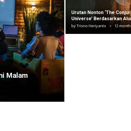
Urutan Nonton ‘The Conjur
Universe’ Berdasarkan Alu
by
Trisno Heriyanto
12 month
ni Malam