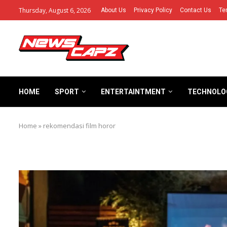
Thursday, August 6, 2026
About Us
Privacy Policy
Contact Us
Te
HOME
SPORT
ENTERTAINTMENT
TECHNOLO
Home
»
rekomendasi film horor