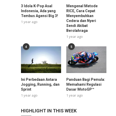
3 Idola K-Pop Asal
Mengenal Metode
Indonesia, Ada yang
RICE, Cara Cepat
Tembus Agensi Big 3!
Menyembuhkan
Cedera dan Nyeri
1 year ago
Sendi Akibat
Berolahraga
1 year ago
4
5
Ini Perbedaan Antara
Panduan Bagi Pemula:
Jogging, Running, dan
Memahami Regulasi
Sprint
Dasar MotoGP™
1 year ago
1 year ago
HIGHLIGHT IN THIS WEEK