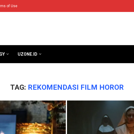
rms of Use
GY
UZONE.ID
TAG:
REKOMENDASI FILM HOROR