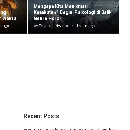
Mengapa Kita Menikmati
ing
Ketakutan? Begini Psikologi di Balik
r Waktu
Genre Horor
s ago
by
Trisno Heriyanto
1 year ago
Recent Posts
AWS Bawa Kiro ke iOS, Coding Bisa Dilanjutkan