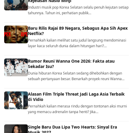
Kejelasan Nasib Minji
Industri musik pop Korea Selatan selalu penuh kejutan setiap
tahunnya. Tahun ini, perhatian publik…
Baru Rilis Rajai 89 Negara, Sebagus Apa Sih Apex
Netflix?
Pernahkah kalian melihat satu judul langsung mendominasi
layar kaca seluruh dunia dalam hitungan hari?…
Rumor Reuni Wanna One 2026: Fakta atau
Sekadar Isu?
Dunia hiburan Korea Selatan sedang dihebohkan dengan
sebuah pertanyaan besar. Benarkah proyek reuni Wanna…
Alasan Film Triple Threat Jadi Laga Asia Terbaik
di Vidio
Pernahkah kalian merasa rindu dengan tontonan aksi murni
yang memacu adrenalin tanpa henti? Jika…
Single Baru Dua Lipa Two Hearts: Sinyal Era
Musik 2027