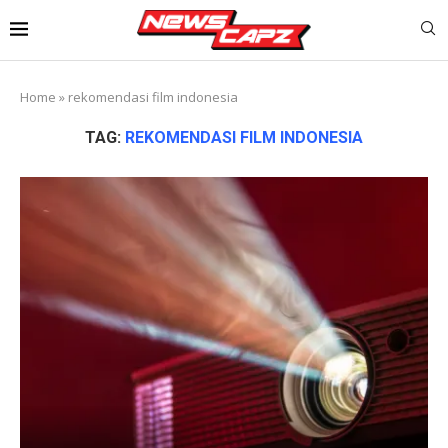
Home
»
rekomendasi film indonesia
TAG:
REKOMENDASI FILM INDONESIA