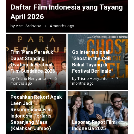
Daftar Film Indonesia yang Tayang
April 2026
by
Azmi Ardhana
4 months ago
Film ‘Para Perasuk’
Go Internasional!
Dapat Standing
‘Ghost in the Cell’
Ovation di Festival
Bakal Tayang di
Film Sundance 2026
Festival Berlinale
by
Trisno Heriyanto
6
by
Trisno Heriyanto
7
months ago
months ago
Pecahkan Rekor! Agak
Laen Jadi
Rekomendasi Film
Indonesia Terlaris
Sepanjang Masa
Laporan Rapot Film
(Kalahkan Jumbo)
Indonesia 2025