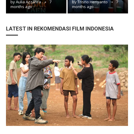
by
Aulia Azzahra
7
by
Trisno Heriyanto
7
months ago
months ago
LATEST IN REKOMENDASI FILM INDONESIA