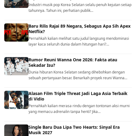
Industri musik pop Korea Selatan selalu penuh kejutan setiap
tahunnya. Tahun ini, perhatian publik…
Baru Rilis Rajai 89 Negara, Sebagus Apa Sih Apex
Netflix?
Pernahkah kalian melihat satu judul langsung mendominasi
layar kaca seluruh dunia dalam hitungan hari?…
Rumor Reuni Wanna One 2026: Fakta atau
Sekadar Isu?
Dunia hiburan Korea Selatan sedang dihebohkan dengan
sebuah pertanyaan besar. Benarkah proyek reuni Wanna…
Alasan Film Triple Threat Jadi Laga Asia Terbaik
di Vidio
Pernahkah kalian merasa rindu dengan tontonan aksi murni
yang memacu adrenalin tanpa henti? Jika…
Single Baru Dua Lipa Two Hearts: Sinyal Era
Musik 2027