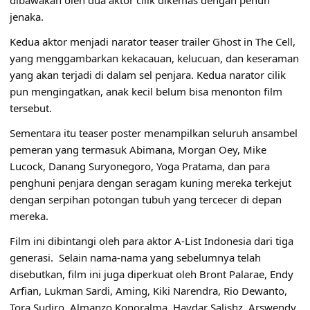
dibawakan oleh dua aktor cilik dikemas dengan penuh
jenaka.
Kedua aktor menjadi narator teaser trailer Ghost in The Cell,
yang menggambarkan kekacauan, kelucuan, dan keseraman
yang akan terjadi di dalam sel penjara. Kedua narator cilik
pun mengingatkan, anak kecil belum bisa menonton film
tersebut.
Sementara itu teaser poster menampilkan seluruh ansambel
pemeran yang termasuk Abimana, Morgan Oey, Mike
Lucock, Danang Suryonegoro, Yoga Pratama, dan para
penghuni penjara dengan seragam kuning mereka terkejut
dengan serpihan potongan tubuh yang tercecer di depan
mereka.
Film ini dibintangi oleh para aktor A-List Indonesia dari tiga
generasi. Selain nama-nama yang sebelumnya telah
disebutkan, film ini juga diperkuat oleh Bront Palarae, Endy
Arfian, Lukman Sardi, Aming, Kiki Narendra, Rio Dewanto,
Tora Sudiro, Almanzo Konoralma, Haydar Salishz, Arswendy