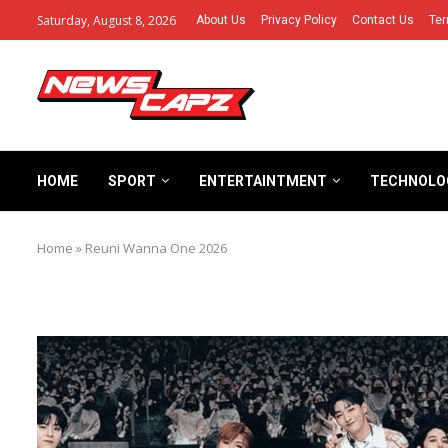
Saturday, August 8, 2026
About Us
Privacy Policy
Contact Us
Ter
HOME
SPORT
ENTERTAINTMENT
TECHNOLO
Home
»
Reuni Wanna One 2026