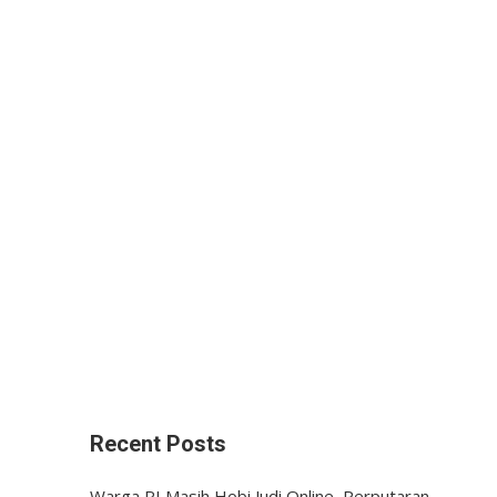
Recent Posts
Warga RI Masih Hobi Judi Online, Perputaran