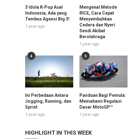
3 Idola K-Pop Asal
Mengenal Metode
Indonesia, Ada yang
RICE, Cara Cepat
Tembus Agensi Big 3!
Menyembuhkan
Cedera dan Nyeri
1 year ago
Sendi Akibat
Berolahraga
1 year ago
4
5
Ini Perbedaan Antara
Panduan Bagi Pemula:
Jogging, Running, dan
Memahami Regulasi
Sprint
Dasar MotoGP™
1 year ago
1 year ago
HIGHLIGHT IN THIS WEEK