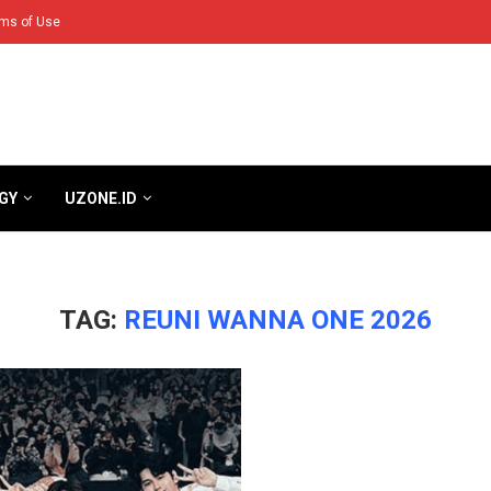
ms of Use
GY
UZONE.ID
TAG:
REUNI WANNA ONE 2026