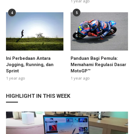
1 year ago
4
5
Ini Perbedaan Antara
Panduan Bagi Pemula:
Jogging, Running, dan
Memahami Regulasi Dasar
Sprint
MotoGP™
1 year ago
1 year ago
HIGHLIGHT IN THIS WEEK