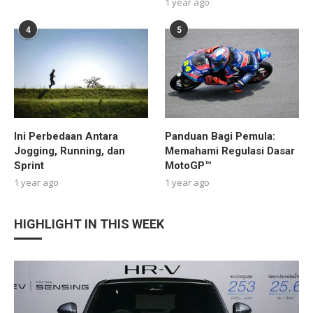
1 year ago
4
5
Ini Perbedaan Antara
Panduan Bagi Pemula:
Jogging, Running, dan
Memahami Regulasi Dasar
Sprint
MotoGP™
1 year ago
1 year ago
HIGHLIGHT IN THIS WEEK