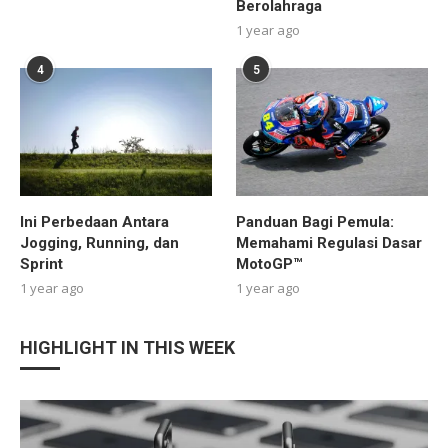
Berolahraga
1 year ago
4
5
Ini Perbedaan Antara
Panduan Bagi Pemula:
Jogging, Running, dan
Memahami Regulasi Dasar
Sprint
MotoGP™
1 year ago
1 year ago
HIGHLIGHT IN THIS WEEK