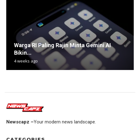
Warga RI Paling Rajin Minta Gemini AI
Bikin...
4 weeks ago
Newscapz –
Your modern news landscape.
CATEGORIES