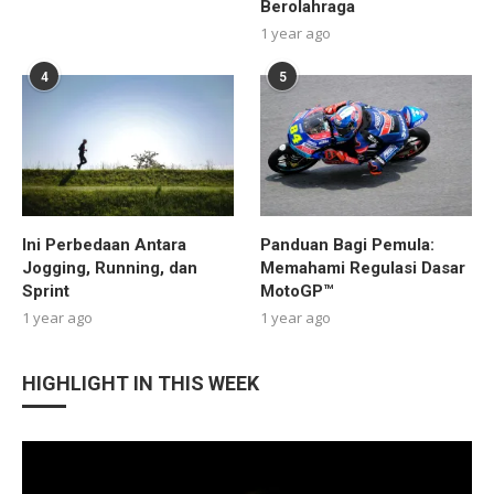
Berolahraga
1 year ago
4
5
Ini Perbedaan Antara
Panduan Bagi Pemula:
Jogging, Running, dan
Memahami Regulasi Dasar
Sprint
MotoGP™
1 year ago
1 year ago
HIGHLIGHT IN THIS WEEK