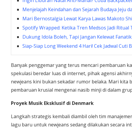
Ingin Liburan Natal Anti-Mahal? Coba Backpacke
Menjelajah Keindahan dan Sejarah Budaya Jeju d
Mari Bernostalgia Lewat Karya Lawas Makoto Sh
Spotify Wrapped: Ketika Tren Medsos Jadi Ritua
Dukung Idola Boleh, Tapi Jangan Kelewat Fanatik
Siap-Siap Long Weekend 4 Hari! Cek Jadwal Cuti
Banyak penggemar yang terus mencari pembaruan kaba
spekulasi beredar luas di internet, pihak agensi akhi
newjeans kini bukan sekadar rumor belaka. Mari kita b
pembaruan krusial mengenai nasib minji di dalam grup
Proyek Musik Eksklusif di Denmark
Langkah strategis kembali diambil oleh tim manajem
lagu baru untuk newjeans sedang dilakukan secara int