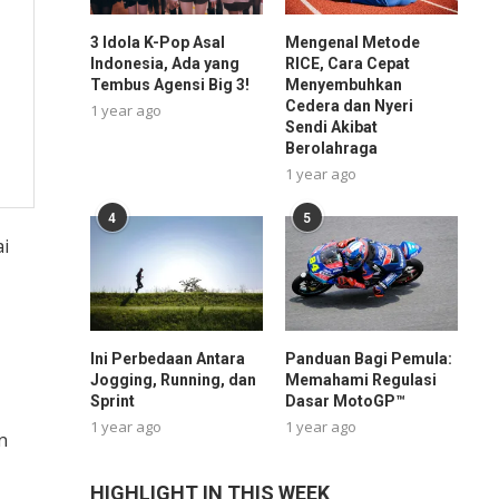
3 Idola K-Pop Asal
Mengenal Metode
Indonesia, Ada yang
RICE, Cara Cepat
Tembus Agensi Big 3!
Menyembuhkan
Cedera dan Nyeri
1 year ago
Sendi Akibat
Berolahraga
1 year ago
4
5
i
Ini Perbedaan Antara
Panduan Bagi Pemula:
Jogging, Running, dan
Memahami Regulasi
Sprint
Dasar MotoGP™
1 year ago
1 year ago
n
HIGHLIGHT IN THIS WEEK