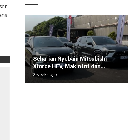
ser
ans
Seharian Nyobain Mitsubishi
A
O
M
K
Xforce HEV, Makin Irit dan...
R
L
H
u
2 weeks ago
6
7
1
1