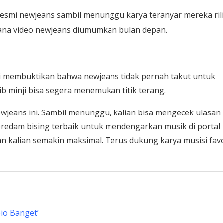
esmi newjeans sambil menunggu karya teranyar mereka rili
dana video newjeans diumumkan bulan depan.
ri membuktikan bahwa newjeans tidak pernah takut untuk
b minji bisa segera menemukan titik terang.
 newjeans ini. Sambil menunggu, kalian bisa mengecek ulasan
eredam bising terbaik untuk mendengarkan musik di portal
 kalian semakin maksimal. Terus dukung karya musisi favo
pio Banget’