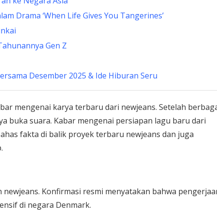
ran ke Negara Asia
alam Drama ‘When Life Gives You Tangerines’
inkai
l Tahunannya Gen Z
 Bersama Desember 2025 & Ide Hiburan Seru
r mengenai karya terbaru dari newjeans. Setelah berbaga
rnya buka suara. Kabar mengenai persiapan lagu baru dari
ahas fakta di balik proyek terbaru newjeans dan juga
.
en newjeans. Konfirmasi resmi menyatakan bahwa pengerjaa
ensif di negara Denmark.