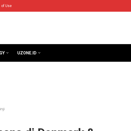
 of Use
GY
UZONE.ID
nji