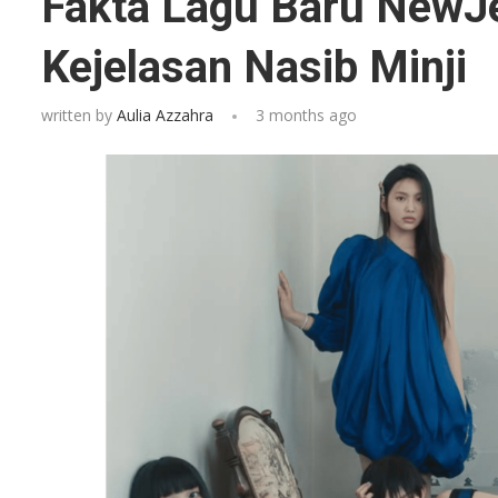
Fakta Lagu Baru NewJ
Kejelasan Nasib Minji
written by
Aulia Azzahra
3 months ago