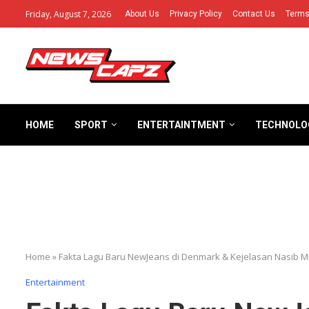
Friday, August 7, 2026
About Us
Privacy Policy
Contact Us
Terms
HOME
SPORT
ENTERTAINTMENT
TECHNOLO
Home
»
Fakta Lagu Baru NewJeans di Denmark & Kejelasan Nasib Mi
Entertainment