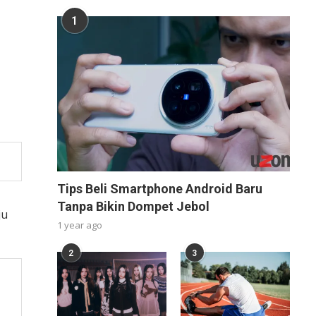
1
Tips Beli Smartphone Android Baru
Tanpa Bikin Dompet Jebol
ju
1 year ago
2
3