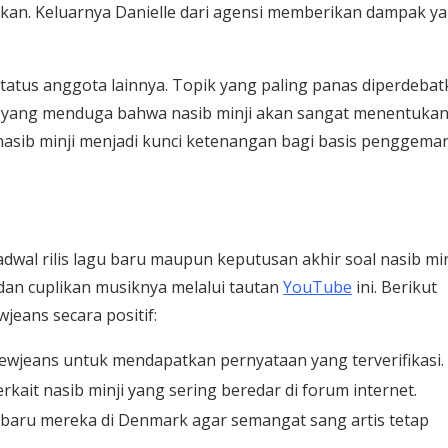
ngkan. Keluarnya Danielle dari agensi memberikan dampak y
atus anggota lainnya. Topik yang paling panas diperdebat
ak yang menduga bahwa nasib minji akan sangat menentuka
nasib minji menjadi kunci ketenangan bagi basis penggema
jadwal rilis lagu baru maupun keputusan akhir soal nasib min
 dan cuplikan musiknya melalui tautan
YouTube
ini. Berikut
eans secara positif:
wjeans untuk mendapatkan pernyataan yang terverifikasi.
kait nasib minji yang sering beredar di forum internet.
u baru mereka di Denmark agar semangat sang artis tetap