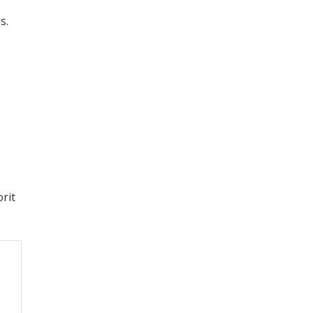
s.
rit