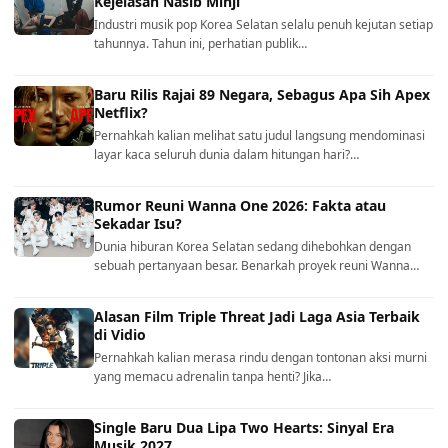
Kejelasan Nasib Minji
Industri musik pop Korea Selatan selalu penuh kejutan setiap
tahunnya. Tahun ini, perhatian publik…
Baru Rilis Rajai 89 Negara, Sebagus Apa Sih Apex
Netflix?
Pernahkah kalian melihat satu judul langsung mendominasi
layar kaca seluruh dunia dalam hitungan hari?…
Rumor Reuni Wanna One 2026: Fakta atau
Sekadar Isu?
Dunia hiburan Korea Selatan sedang dihebohkan dengan
sebuah pertanyaan besar. Benarkah proyek reuni Wanna…
Alasan Film Triple Threat Jadi Laga Asia Terbaik
di Vidio
Pernahkah kalian merasa rindu dengan tontonan aksi murni
yang memacu adrenalin tanpa henti? Jika…
Single Baru Dua Lipa Two Hearts: Sinyal Era
Musik 2027