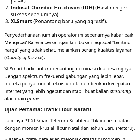
pasar).
Indosat Ooredoo Hutchison (IOH)
(Hasil merger
sukses sebelumnya).
XLSmart
(Penantang baru yang agresif).
Penyederhanaan jumlah operator ini sebenarnya kabar baik.
Mengapa? Karena persaingan kini bukan lagi soal “banting
harga” yang tidak sehat, melainkan perang kualitas layanan
(
Quality of Service
).
XLSmart hadir untuk menantang dominasi dua pesaingnya.
Dengan spektrum frekuensi gabungan yang lebih lebar,
mereka punya modal teknis untuk memberikan kecepatan
internet yang lebih ngebut dan stabil buat kalian
streaming
atau main
game
.
Ujian Pertama: Trafik Libur Nataru
Lahirnya PT XLSmart Telecom Sejahtera Tbk ini bertepatan
dengan momen krusial: libur Natal dan Tahun Baru (Nataru).
Biasanya, trafik data akan melonjak drastis di momen ini