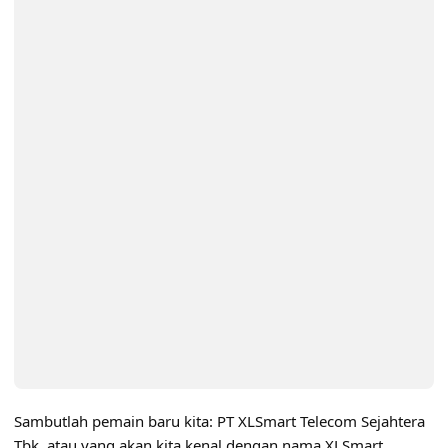
Sambutlah pemain baru kita: PT XLSmart Telecom Sejahtera
Tbk, atau yang akan kita kenal dengan nama XLSmart.