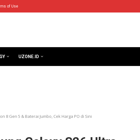
rms of Use
GY
UZONE.ID
 8 Gen 5 & Baterai Jumbo, Cek Harga PO di Sini