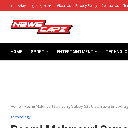
Thursday, August 6, 2026
About Us
Privacy Policy
Contact Us
Te
HOME
SPORT
ENTERTAINTMENT
TECHNOLO
Home
»
Resmi Meluncur! Samsung Galaxy S26 Ultra Bawa Snapdragon
Technology