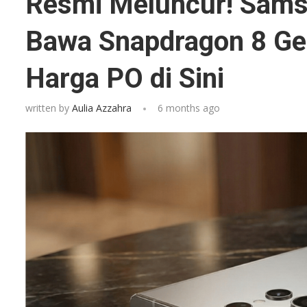
Resmi Meluncur! Sams
Bawa Snapdragon 8 Gen
Harga PO di Sini
written by
Aulia Azzahra
6 months ago