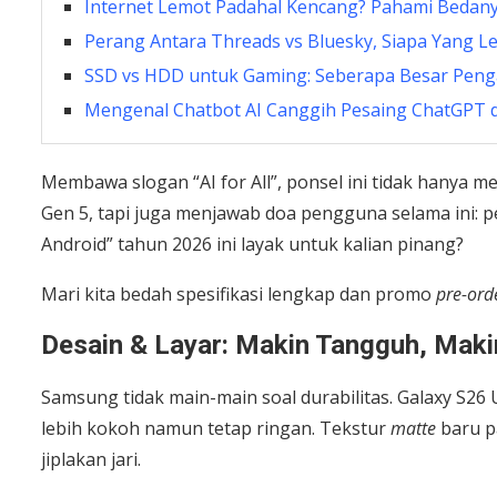
Internet Lemot Padahal Kencang? Pahami Bedanya
Perang Antara Threads vs Bluesky, Siapa Yang L
SSD vs HDD untuk Gaming: Seberapa Besar Peng
Mengenal Chatbot AI Canggih Pesaing ChatGPT d
Membawa slogan “AI for All”, ponsel ini tidak hanya 
Gen 5, tapi juga menjawab doa pengguna selama ini: pe
Android” tahun 2026 ini layak untuk kalian pinang?
Mari kita bedah spesifikasi lengkap dan promo
pre-ord
Desain & Layar: Makin Tangguh, Maki
Samsung tidak main-main soal durabilitas. Galaxy S26
lebih kokoh namun tetap ringan. Tekstur
matte
baru pa
jiplakan jari.