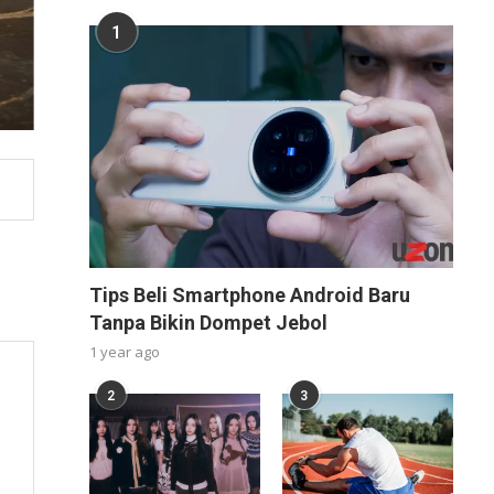
1
Tips Beli Smartphone Android Baru
Tanpa Bikin Dompet Jebol
1 year ago
2
3