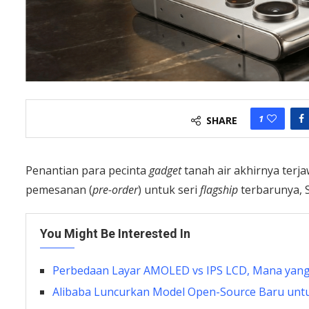
1
SHARE
Penantian para pecinta
gadget
tanah air akhirnya terj
pemesanan (
pre-order
) untuk seri
flagship
terbarunya, 
You Might Be Interested In
Perbedaan Layar AMOLED vs IPS LCD, Mana yang
Alibaba Luncurkan Model Open-Source Baru untu