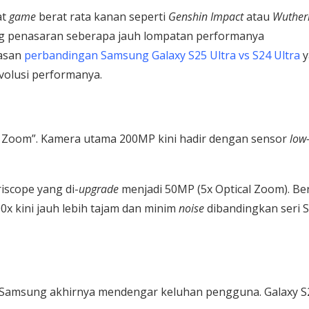
at
game
berat rata kanan seperti
Genshin Impact
atau
Wuther
 yang penasaran seberapa jauh lompatan performanya
asan
perbandingan Samsung Galaxy S25 Ultra vs S24 Ultra
y
volusi performanya.
 Zoom”. Kamera utama 200MP kini hadir dengan sensor
low
iscope yang di-
upgrade
menjadi 50MP (5x Optical Zoom). Be
00x kini jauh lebih tajam dan minim
noise
dibandingkan seri 
, Samsung akhirnya mendengar keluhan pengguna. Galaxy S