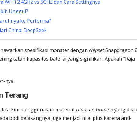
 Wi-Fi 2.4GHz vs 5GHz dan Cara Settingnya
ebih Unggul?
aruhnya ke Performa?
ari China: DeepSeek
menawarkan spesifikasi monster dengan
chipset
Snapdragon 
ningkatan kapasitas baterai yang signifikan. Apakah “Raja
er
-nya.
n Terang
 Ultra kini menggunakan material
Titanium Grade 5
yang dikl
da bodi belakangnya juga menjadi nilai plus karena anti-