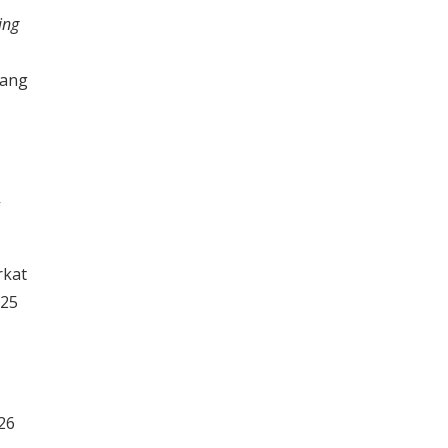
ing
ang
-
rkat
S25
26