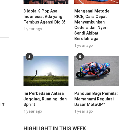
3 Idola K-Pop Asal
Mengenal Metode
Indonesia, Ada yang
RICE, Cara Cepat
Tembus Agensi Big 3!
Menyembuhkan
Cedera dan Nyeri
1 year ago
Sendi Akibat
Berolahraga
1 year ago
8
4
5
Ini Perbedaan Antara
Panduan Bagi Pemula:
Jogging, Running, dan
Memahami Regulasi
aim
Sprint
Dasar MotoGP™
1 year ago
1 year ago
HIGHLIGHT IN THIS WEEK