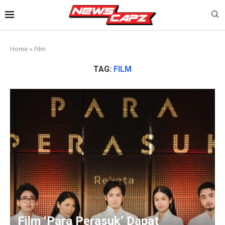
Home
»
Film
TAG:
FILM
Film ‘Para Perasuk’ Dapat