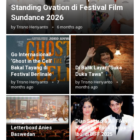
Standing Ovation di Festival Film
Sundance 2026
by
Trisno Heriyanto
6 months ago
Go Internasional!
‘Ghost in the Cell’
Bakal Tayang di
Di Balik Layar “Suka
Festival Berlinale
Duka Tawa”
by
Trisno Heriyanto
7
by
Trisno Heriyanto
7
months ago
months ago
Mengintip Isi
Dian Sastro & Ali Fikry
Letterboxd Anies
Hadirkan ‘Esok Tanpa
Baswedan
Ibu’ di BIFF 2025