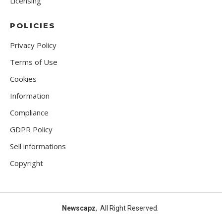
Licensing
POLICIES
Privacy Policy
Terms of Use
Cookies
Information
Compliance
GDPR Policy
Sell informations
Copyright
Newscapz
, All Right Reserved.