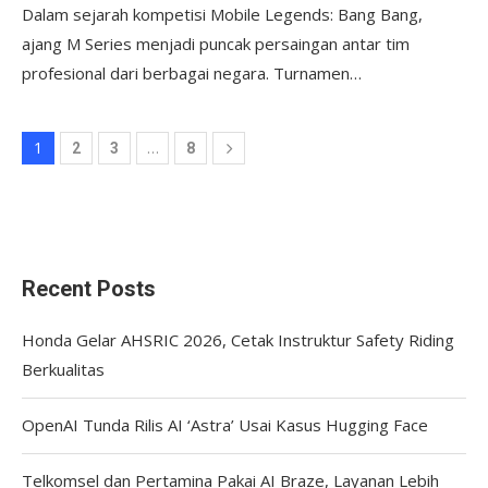
Dalam sejarah kompetisi Mobile Legends: Bang Bang,
ajang M Series menjadi puncak persaingan antar tim
profesional dari berbagai negara. Turnamen…
1
…
2
3
8
Recent Posts
Honda Gelar AHSRIC 2026, Cetak Instruktur Safety Riding
Berkualitas
OpenAI Tunda Rilis AI ‘Astra’ Usai Kasus Hugging Face
Telkomsel dan Pertamina Pakai AI Braze, Layanan Lebih