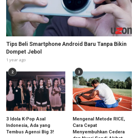
Tips Beli Smartphone Android Baru Tanpa Bikin
Dompet Jebol
1 year ago
2
3
3 Idola K-Pop Asal
Mengenal Metode RICE,
Indonesia, Ada yang
Cara Cepat
Tembus Agensi Big 3!
Menyembuhkan Cedera