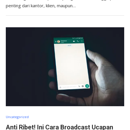
penting dari kantor, klien, maupun…
Uncategorized
Anti Ribet! Ini Cara Broadcast Ucapan