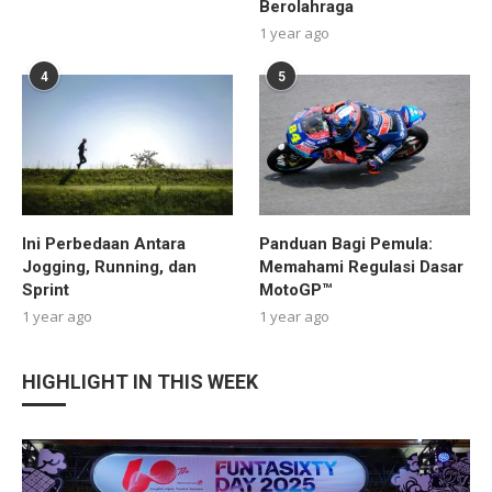
Berolahraga
1 year ago
4
5
Ini Perbedaan Antara
Panduan Bagi Pemula:
Jogging, Running, dan
Memahami Regulasi Dasar
Sprint
MotoGP™
1 year ago
1 year ago
HIGHLIGHT IN THIS WEEK