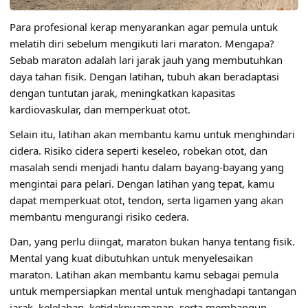
Para profesional kerap menyarankan agar pemula untuk
melatih diri sebelum mengikuti lari maraton. Mengapa?
Sebab maraton adalah lari jarak jauh yang membutuhkan
daya tahan fisik
. Dengan latihan, tubuh akan beradaptasi
dengan tuntutan jarak, meningkatkan kapasitas
kardiovaskular, dan memperkuat otot.
Selain itu, latihan akan membantu kamu untuk menghindari
cidera. Risiko cidera seperti keseleo, robekan otot, dan
masalah sendi menjadi hantu dalam bayang-bayang yang
mengintai para pelari. Dengan latihan yang tepat, kamu
dapat memperkuat otot, tendon, serta ligamen yang akan
membantu mengurangi risiko cedera.
Dan, yang perlu diingat, maraton bukan hanya tentang fisik.
Mental yang kuat dibutuhkan untuk menyelesaikan
maraton. Latihan akan membantu kamu sebagai pemula
untuk mempersiapkan mental untuk menghadapi tantangan
jarak, kelelahan, ketidaknyamanan, serta membangun