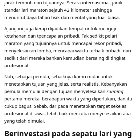
jarak tempuh dan tujuannya. Secara internasional, jarak
standar lari maraton sejauh 42 kilometer sehingga
menuntut daya tahan fisik dan mental yang luar biasa.
Ajang ini juga kerap dijadikan tempat untuk menguji
ketahanan dan tpencapaian pribadi. Tak sedikit pelari
maraton yang tujuannya untuk mencapai rekor pribadi,
menyelesaikan lomba, mencapai waktu terbaik pribadi, dan
sedikit dari mereka bahkan kemudian bersaing di tingkat
profesional.
Nah, sebagai pemula, sebaiknya kamu mulai untuk
menetapkan tujuan yang jelas, serta realistis. Kebanyakan
pemula memulai dengan tujuan menyelesaikan
running
pertama mereka, berapapun waktu yang diperlukan, dan itu
cukup bagus. Sebab, daripada menetapkan target sekelas
profesional di awal, lebih baik mencoba menyelesaikan apa
yang telah dimulai.
Berinvestasi pada sepatu lari yang