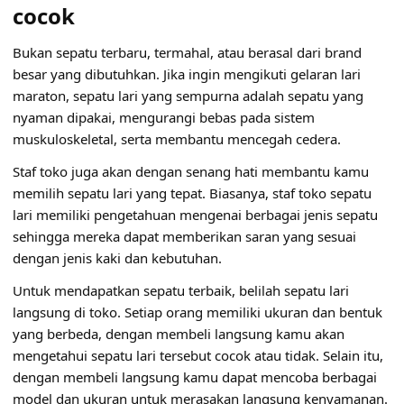
cocok
Bukan sepatu terbaru, termahal, atau berasal dari brand
besar yang dibutuhkan. Jika ingin mengikuti gelaran lari
maraton, sepatu lari yang sempurna adalah sepatu yang
nyaman dipakai, mengurangi bebas pada sistem
muskuloskeletal, serta membantu mencegah cedera.
Staf toko juga akan dengan senang hati membantu kamu
memilih sepatu lari yang tepat. Biasanya, staf toko sepatu
lari
memiliki pengetahuan mengenai berbagai jenis sepatu
sehingga mereka dapat memberikan saran yang sesuai
dengan jenis kaki dan kebutuhan.
Untuk mendapatkan sepatu terbaik, belilah sepatu lari
langsung di toko. Setiap orang memiliki ukuran dan bentuk
yang berbeda, dengan membeli langsung kamu akan
mengetahui sepatu lari tersebut cocok atau tidak. Selain itu,
dengan membeli langsung kamu dapat mencoba berbagai
model dan ukuran untuk merasakan langsung kenyamanan.