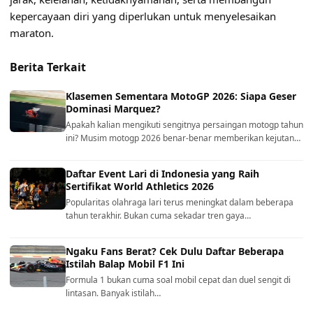
kepercayaan diri yang diperlukan untuk menyelesaikan
maraton.
Berita Terkait
Klasemen Sementara MotoGP 2026: Siapa Geser
Dominasi Marquez?
Apakah kalian mengikuti sengitnya persaingan motogp tahun
ini? Musim motogp 2026 benar-benar memberikan kejutan…
Daftar Event Lari di Indonesia yang Raih
Sertifikat World Athletics 2026
Popularitas olahraga lari terus meningkat dalam beberapa
tahun terakhir. Bukan cuma sekadar tren gaya…
Ngaku Fans Berat? Cek Dulu Daftar Beberapa
Istilah Balap Mobil F1 Ini
Formula 1 bukan cuma soal mobil cepat dan duel sengit di
lintasan. Banyak istilah…