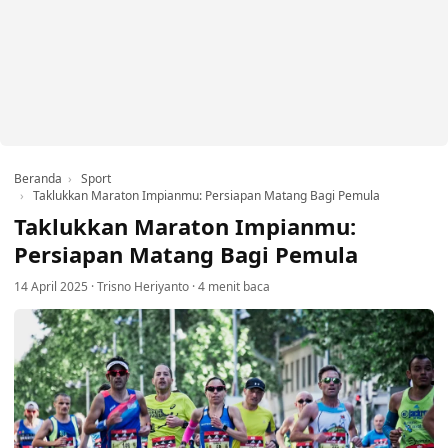
Beranda
Sport
Taklukkan Maraton Impianmu: Persiapan Matang Bagi Pemula
Taklukkan Maraton Impianmu:
Persiapan Matang Bagi Pemula
14 April 2025
·
Trisno Heriyanto
·
4 menit baca