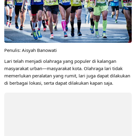
Penulis: Aisyah Banowati
Lari telah menjadi olahraga yang populer di kalangan
masyarakat urban—masyarakat kota. Olahraga lari tidak
memerlukan peralatan yang rumit, lari juga dapat dilakukan
di berbagai lokasi, serta dapat dilakukan kapan saja.