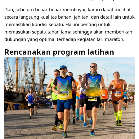
Dan, sebelum benar-benar membayar, kamu dapat melihat
secara langsung kualitas bahan, jahitan, dan detail lain untuk
memastikan kondisi sepatu. Hal ini penting untuk
memastikan sepatu tahan lama sehingga akan memberikan
dukungan yang optimal terhadap kegiatan lari maraton.
Rencanakan program latihan