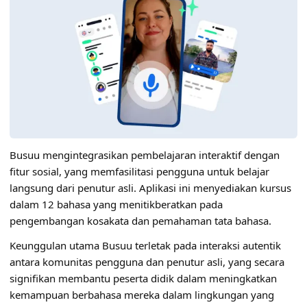
Busuu
mengintegrasikan pembelajaran interaktif dengan
fitur sosial, yang memfasilitasi pengguna untuk belajar
langsung dari penutur asli. Aplikasi ini menyediakan kursus
dalam 12 bahasa yang menitikberatkan pada
pengembangan kosakata dan pemahaman tata bahasa.
Keunggulan utama Busuu terletak pada interaksi autentik
antara komunitas pengguna dan penutur asli, yang secara
signifikan membantu peserta didik dalam meningkatkan
kemampuan berbahasa mereka dalam lingkungan yang