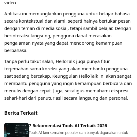
video.
Aplikasi ini memungkinkan pengguna untuk belajar bahasa
secara kontekstual dan alami, seperti halnya bertukar pesan
dengan teman di media sosial, tetapi sambil belajar. Dengan
berinteraksi langsung, pengguna dapat merasakan
pengalaman nyata yang dapat mendorong kemampuan
berbahasa.
Tanpa perlu takut salah, HelloTalk juga punya fitur
terjemahan sama koreksi yang akan membantu pengguna
saat sedang bercakap. Keunggulan HelloTalk ini akan sangat
membantu pengguna yang ingin kemampuan berbicara dan
menulis dengan cepat. Juga, sekaligus memahami ekspresi
sehari-hari dari penutur asli secara langsung dan personal.
Berita Terkait
7 Rekomendasi Tools AI Terbaik 2026
Tools AI kini semakin populer dan banyak digunakan untuk