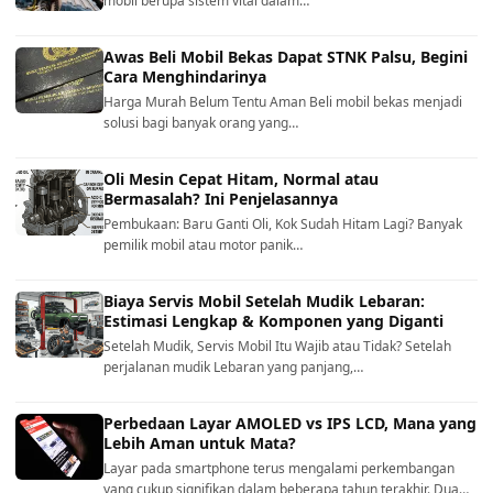
mobil berupa sistem vital dalam…
Awas Beli Mobil Bekas Dapat STNK Palsu, Begini
Cara Menghindarinya
Harga Murah Belum Tentu Aman Beli mobil bekas menjadi
solusi bagi banyak orang yang…
Oli Mesin Cepat Hitam, Normal atau
Bermasalah? Ini Penjelasannya
Pembukaan: Baru Ganti Oli, Kok Sudah Hitam Lagi? Banyak
pemilik mobil atau motor panik…
Biaya Servis Mobil Setelah Mudik Lebaran:
Estimasi Lengkap & Komponen yang Diganti
Setelah Mudik, Servis Mobil Itu Wajib atau Tidak? Setelah
perjalanan mudik Lebaran yang panjang,…
Perbedaan Layar AMOLED vs IPS LCD, Mana yang
Lebih Aman untuk Mata?
Layar pada smartphone terus mengalami perkembangan
yang cukup signifikan dalam beberapa tahun terakhir. Dua…