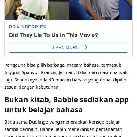
Pengguna bisa pilih berbagai macam bahasa, termasuk
Inggris, Spanyol, Prancis, Jerman, Italia, dan masih banyak
lagi. Setidaknya, ada 40 macam bahasa yang dapat dipilih
sesuai dengan kebutuhan.
Bukan kitab, Babble sediakan app
untuk belajar bahasa
Beda sama Duolingo yang menerapkan konsep belajar
sambil bermain,
Babbel
lebih menekankan pemahaman
yang mendalam sama penggunaan bahasa yang praktis.