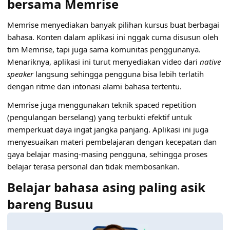
bersama Memrise
Memrise
menyediakan banyak pilihan kursus buat berbagai
bahasa. Konten dalam aplikasi ini nggak cuma disusun oleh
tim Memrise, tapi juga sama komunitas penggunanya.
Menariknya, aplikasi ini turut menyediakan video dari
native
speaker
langsung sehingga pengguna bisa lebih terlatih
dengan ritme dan intonasi alami bahasa tertentu.
Memrise juga menggunakan teknik spaced repetition
(pengulangan berselang) yang terbukti efektif untuk
memperkuat daya ingat jangka panjang. Aplikasi ini juga
menyesuaikan materi pembelajaran dengan kecepatan dan
gaya belajar masing-masing pengguna, sehingga proses
belajar terasa personal dan tidak membosankan.
Belajar bahasa asing paling asik
bareng Busuu