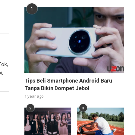
1
Tok,
i,
Tips Beli Smartphone Android Baru
Tanpa Bikin Dompet Jebol
1 year ago
2
3