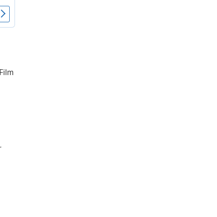
Film
r