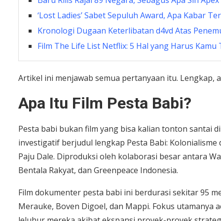
Baru Rilis Rajai 89 Negara, Sebagus Apa Sih Apex 
‘Lost Ladies’ Sabet Sepuluh Award, Apa Kabar Te
Kronologi Dugaan Keterlibatan d4vd Atas Penemu
Film The Life List Netflix: 5 Hal yang Harus Kamu
Artikel ini menjawab semua pertanyaan itu. Lengkap, a
Apa Itu Film Pesta Babi?
Pesta babi bukan film yang bisa kalian tonton santai di
investigatif berjudul lengkap Pesta Babi: Kolonialism
Paju Dale. Diproduksi oleh kolaborasi besar antara Wa
Bentala Rakyat, dan Greenpeace Indonesia.
Film dokumenter pesta babi ini berdurasi sekitar 95 m
Merauke, Boven Digoel, dan Mappi. Fokus utamanya a
leluhur mereka akibat ekspansi proyek-proyek strategi