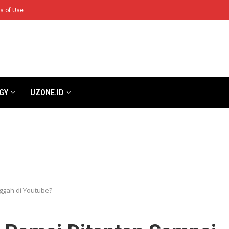
s of Use
GY
UZONE.ID
ggah di Youtube?