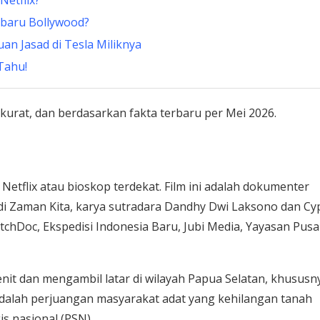
Netflix?
rbaru Bollywood?
an Jasad di Tesla Miliknya
 Tahu!
kurat, dan berdasarkan fakta terbaru per Mei 2026.
 Netflix atau bioskop terdekat. Film ini adalah dokumenter
e di Zaman Kita, karya sutradara Dandhy Dwi Laksono dan Cy
tchDoc, Ekspedisi Indonesia Baru, Jubi Media, Yayasan Pus
enit dan mengambil latar di wilayah Papua Selatan, khususn
dalah perjuangan masyarakat adat yang kehilangan tanah
s nasional (PSN).