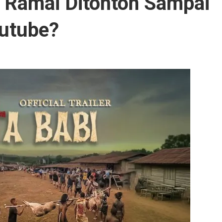
i Ramai Ditonton Sampai
outube?