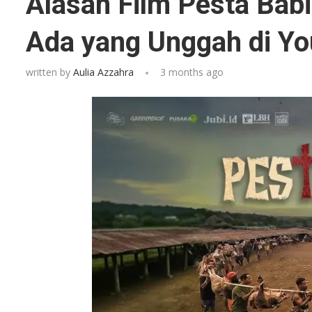
Alasan Film Pesta Bab
Ada yang Unggah di Y
written by
Aulia Azzahra
3 months ago