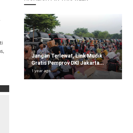
r
ti
s,
Jangan Terlewat, Link Mudik
D
M
T
2
Gratis Pemprov DKI Jakarta...
E
M
B
H
1 year ago
3
6
1
1