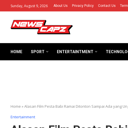
Sunday, August 9, 2026
About Us
Privacy Policy
Contact Us
Term
HOME
SPORT
ENTERTAINTMENT
TECHNOLO
Home
»
Alasan Film Pesta Babi Ramai Ditonton Sampai Ada yang Un
Entertainment