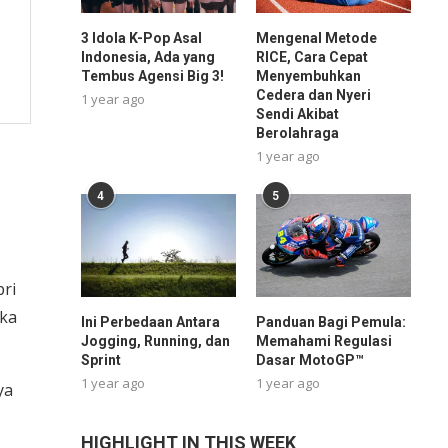
3 Idola K-Pop Asal
Mengenal Metode
Indonesia, Ada yang
RICE, Cara Cepat
Tembus Agensi Big 3!
Menyembuhkan
Cedera dan Nyeri
1 year ago
Sendi Akibat
Berolahraga
1 year ago
4
5
pri
aka
Ini Perbedaan Antara
Panduan Bagi Pemula:
Jogging, Running, dan
Memahami Regulasi
Sprint
Dasar MotoGP™
1 year ago
1 year ago
ya
HIGHLIGHT IN THIS WEEK