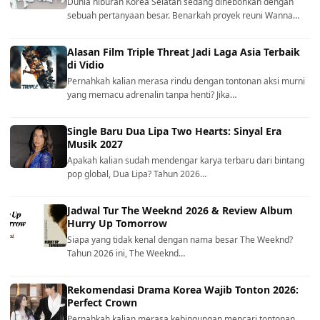
Dunia hiburan Korea Selatan sedang dihebohkan dengan
sebuah pertanyaan besar. Benarkah proyek reuni Wanna…
Alasan Film Triple Threat Jadi Laga Asia Terbaik
di Vidio
Pernahkah kalian merasa rindu dengan tontonan aksi murni
yang memacu adrenalin tanpa henti? Jika…
Single Baru Dua Lipa Two Hearts: Sinyal Era
Musik 2027
Apakah kalian sudah mendengar karya terbaru dari bintang
pop global, Dua Lipa? Tahun 2026…
Jadwal Tur The Weeknd 2026 & Review Album
Hurry Up Tomorrow
Siapa yang tidak kenal dengan nama besar The Weeknd?
Tahun 2026 ini, The Weeknd…
Rekomendasi Drama Korea Wajib Tonton 2026:
Perfect Crown
Pernahkah kalian merasa kebingungan mencari tontonan