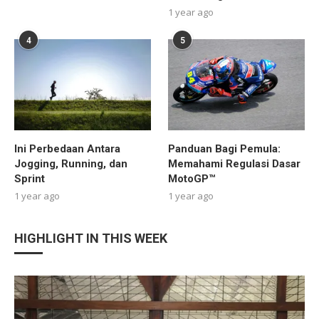
1 year ago
4
5
Ini Perbedaan Antara
Panduan Bagi Pemula:
Jogging, Running, dan
Memahami Regulasi Dasar
Sprint
MotoGP™
1 year ago
1 year ago
HIGHLIGHT IN THIS WEEK