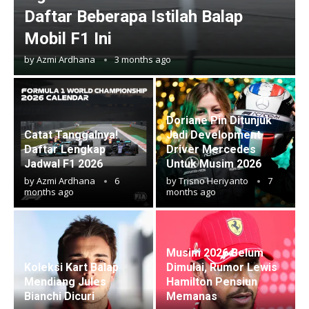
Daftar Beberapa Istilah Balap
Mobil F1 Ini
by
Azmi Ardhana
3 months ago
Doriane Pin Ditunjuk
Catat Tanggalnya!
Jadi Development
Daftar Lengkap
Driver Mercedes
Jadwal F1 2026
Untuk Musim 2026
by
Azmi Ardhana
6
by
Trisno Heriyanto
7
months ago
months ago
Musim 2026 Belum
Koleksi Kart Balap
Dimulai, Rumor Lewis
Mendiang Jules
Hamilton Pensiun
Bianchi Dicuri
Memanas