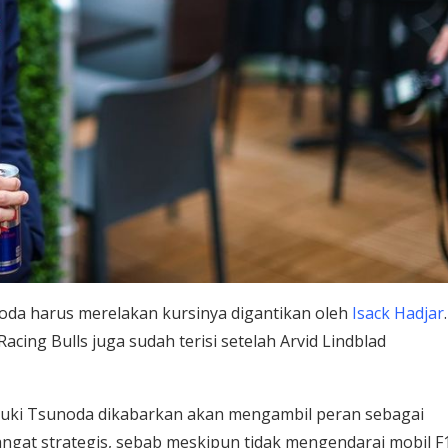
oda harus merelakan kursinya digantikan oleh
Isack Hadjar
.
Racing Bulls juga sudah terisi setelah Arvid Lindblad
Yuki Tsunoda dikabarkan akan mengambil peran sebagai
angat strategis, sebab meskipun tidak mengendarai mobil F