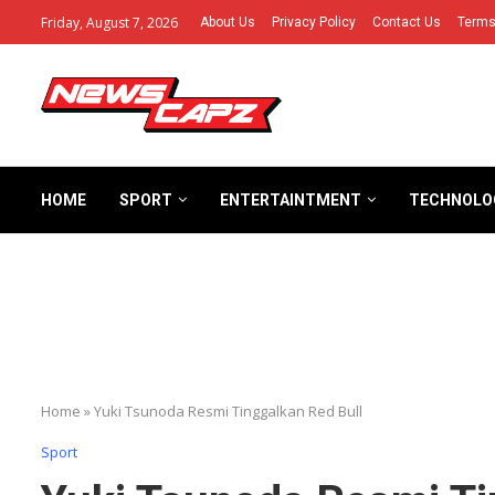
Friday, August 7, 2026
About Us
Privacy Policy
Contact Us
Terms
HOME
SPORT
ENTERTAINTMENT
TECHNOLO
Home
»
Yuki Tsunoda Resmi Tinggalkan Red Bull
Sport