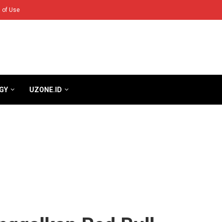
 of Use
GY
UZONE.ID