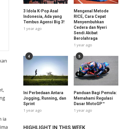
3 Idola K-Pop Asal
Mengenal Metode
Indonesia, Ada yang
RICE, Cara Cepat
Tembus Agensi Big 3!
Menyembuhkan
Cedera dan Nyeri
1 year ago
Sendi Akibat
Berolahraga
1 year ago
4
5
pkan
t,
Ini Perbedaan Antara
Panduan Bagi Pemula:
ang
Jogging, Running, dan
Memahami Regulasi
Sprint
Dasar MotoGP™
1 year ago
1 year ago
 ia
rima
HIGHLIGHT IN THIS WEEK