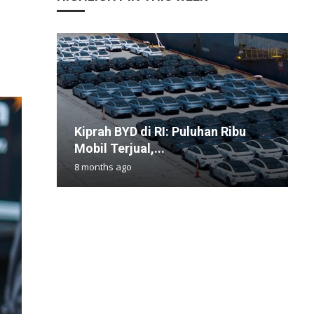
Kiprah BYD di RI: Puluhan Ribu
M
T
H
M
Mobil Terjual,...
R
J
K
d
8 months ago
1
1
4
1