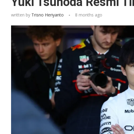
Yuki Tsunoda Resmi Ti
written by
Trisno Heriyanto
8 months ago