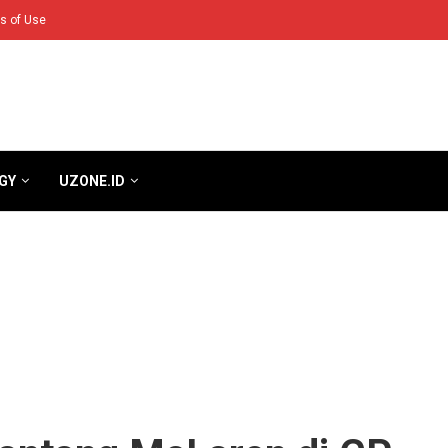
s of Use
GY
UZONE.ID