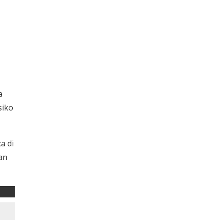
a
siko
a di
an