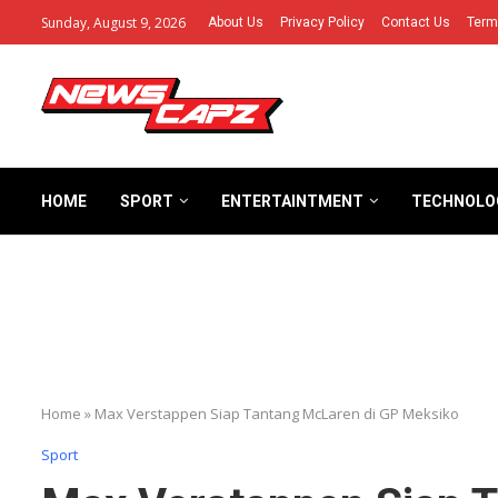
Sunday, August 9, 2026
About Us
Privacy Policy
Contact Us
Term
HOME
SPORT
ENTERTAINTMENT
TECHNOLO
Home
»
Max Verstappen Siap Tantang McLaren di GP Meksiko
Sport