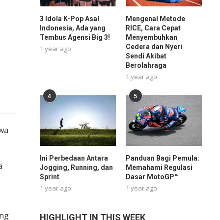
3 Idola K-Pop Asal
Mengenal Metode
Indonesia, Ada yang
RICE, Cara Cepat
Tembus Agensi Big 3!
Menyembuhkan
Cedera dan Nyeri
1 year ago
Sendi Akibat
Berolahraga
1 year ago
4
5
hwa
Ini Perbedaan Antara
Panduan Bagi Pemula:
a
Jogging, Running, dan
Memahami Regulasi
Sprint
Dasar MotoGP™
1 year ago
1 year ago
ung
HIGHLIGHT IN THIS WEEK