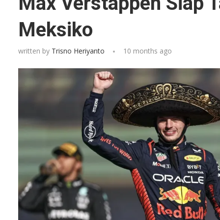
Max Verstappen Siap 
Meksiko
written by
Trisno Heriyanto
10 months ago