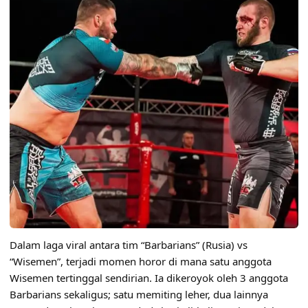
Dalam laga viral antara tim “Barbarians” (Rusia) vs
“Wisemen”, terjadi momen horor di mana satu anggota
Wisemen tertinggal sendirian. Ia dikeroyok oleh 3 anggota
Barbarians sekaligus; satu memiting leher, dua lainnya