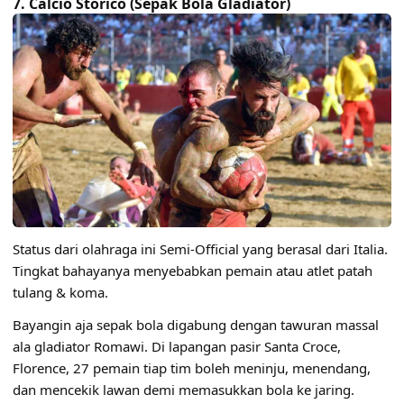
7. Calcio Storico (Sepak Bola Gladiator)
Status dari olahraga ini Semi-Official yang berasal dari Italia.
Tingkat bahayanya menyebabkan pemain atau atlet patah
tulang & koma.
Bayangin aja sepak bola digabung dengan tawuran massal
ala gladiator Romawi. Di lapangan pasir Santa Croce,
Florence, 27 pemain tiap tim boleh meninju, menendang,
dan mencekik lawan demi memasukkan bola ke jaring.