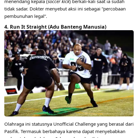
menendang kepala (
soccer kick
) berkali-kali saat ia sudah
tidak sadar. Dokter menyebut aksi ini sebagai “percobaan
pembunuhan legal”.
4. Run It Straight (Adu Banteng Manusia)
Olahraga ini statusnya Unofficial Challenge yang berasal dari
Pasifik. Termasuk berbahaya karena dapat menyebabkan