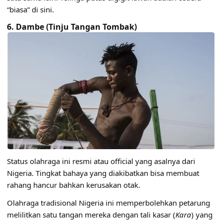
“biasa” di sini.
6. Dambe (Tinju Tangan Tombak)
Status olahraga ini resmi atau official yang asalnya dari
Nigeria. Tingkat bahaya yang diakibatkan bisa membuat
rahang hancur bahkan kerusakan otak.
Olahraga tradisional Nigeria ini memperbolehkan petarung
melilitkan satu tangan mereka dengan tali kasar (
Kara
) yang