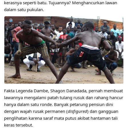
kerasnya seperti batu. Tujuannya? Menghancurkan lawan
dalam satu pukulan.
Fakta Legenda Dambe, Shagon Danadada, pernah membuat
lawannya mengalami patah tulang rusuk dan rahang hancur
hanya dalam satu ronde. Banyak petarung pensiun dini
dengan wajah rusak permanen (
disfigured
) dan gangguan
penglihatan karena saraf mata putus akibat hantaman tali
keras tersebut.