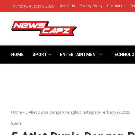
Thursday, August 6, 2026
About Us
Privacy Policy
Contact Us
Te
HOME
SPORT
ENTERTAINTMENT
TECHNOLO
Home
»
5 Atlet Dunia Dengan Pengikut Instagram Terbanyak 2025
Sport