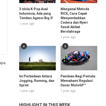
3 Idola K-Pop Asal
Mengenal Metode
Indonesia, Ada yang
RICE, Cara Cepat
Tembus Agensi Big 3!
Menyembuhkan
Cedera dan Nyeri
1 year ago
Sendi Akibat
Berolahraga
1 year ago
4
5
iapa
Ini Perbedaan Antara
Panduan Bagi Pemula:
Jogging, Running, dan
Memahami Regulasi
Sprint
Dasar MotoGP™
1 year ago
1 year ago
HIGHLIGHT IN THIS WEEK