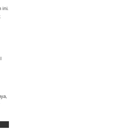
ini.
k
l
nya,
g