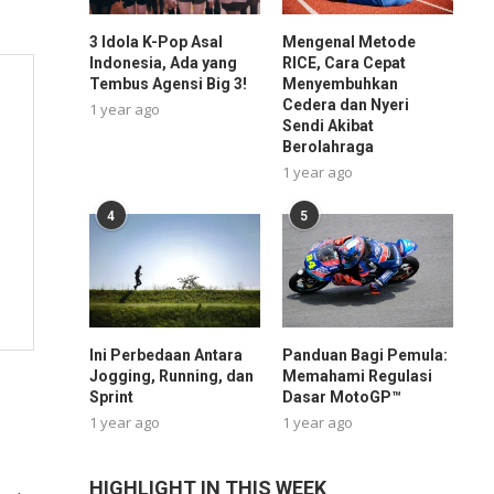
3 Idola K-Pop Asal
Mengenal Metode
Indonesia, Ada yang
RICE, Cara Cepat
Tembus Agensi Big 3!
Menyembuhkan
Cedera dan Nyeri
1 year ago
Sendi Akibat
Berolahraga
1 year ago
4
5
Ini Perbedaan Antara
Panduan Bagi Pemula:
Jogging, Running, dan
Memahami Regulasi
Sprint
Dasar MotoGP™
1 year ago
1 year ago
HIGHLIGHT IN THIS WEEK