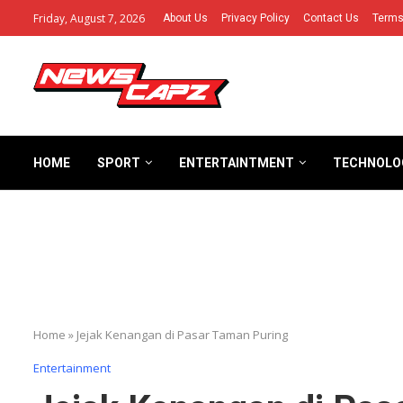
Friday, August 7, 2026
About Us
Privacy Policy
Contact Us
Terms
HOME
SPORT
ENTERTAINTMENT
TECHNOLO
Home
»
Jejak Kenangan di Pasar Taman Puring
Entertainment