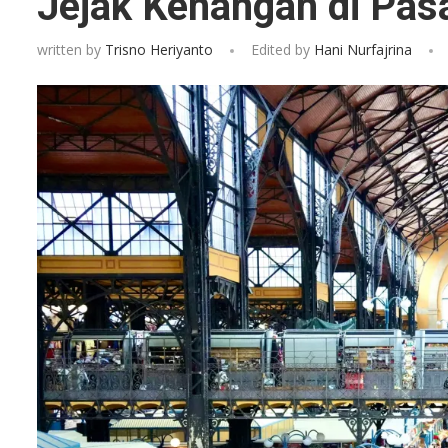
Jejak Kenangan di Pas
written by
Trisno Heriyanto
Edited by
Hani Nurfajrina