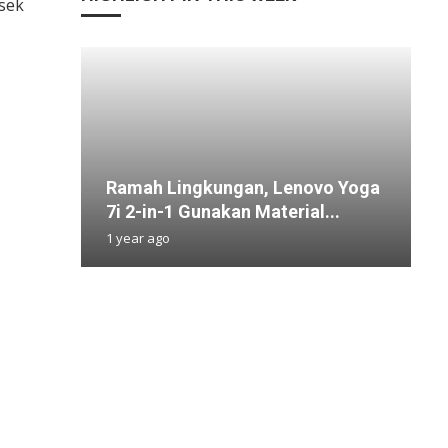
sek
Ramah Lingkungan, Lenovo Yoga
G
M
7
R
7i 2-in-1 Gunakan Material...
B
J
S
I
1 year ago
4
1
5
3