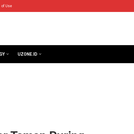
 of Use
GY
UZONE.ID