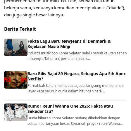
pemberhentian “x” tur milik Ed. Dan, setelah dua tahun
bekerja sama, keduanya kemudian menciptakan ÷ (“divide”),
dan juga single besar lainnya.
Berita Terkait
Fakta Lagu Baru NewJeans di Denmark &
Kejelasan Nasib Minji
Industri musik pop Korea Selatan selalu penuh kejutan setiap
tahunnya. Tahun ini, perhatian publik…
Baru Rilis Rajai 89 Negara, Sebagus Apa Sih Apex
Netflix?
Pernahkah kalian melihat satu judul langsung mendominasi
layar kaca seluruh dunia dalam hitungan hari?…
Rumor Reuni Wanna One 2026: Fakta atau
Sekadar Isu?
Dunia hiburan Korea Selatan sedang dihebohkan dengan
sebuah pertanyaan besar. Benarkah proyek reuni Wanna…