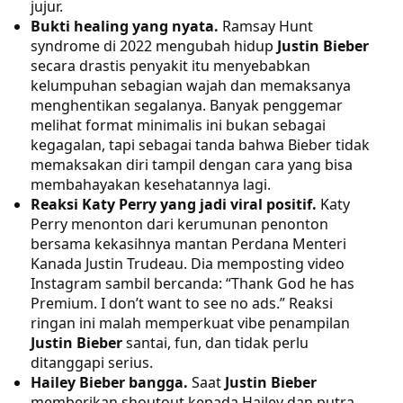
jujur.
Bukti healing yang nyata.
Ramsay Hunt
syndrome di 2022 mengubah hidup
Justin Bieber
secara drastis penyakit itu menyebabkan
kelumpuhan sebagian wajah dan memaksanya
menghentikan segalanya. Banyak penggemar
melihat format minimalis ini bukan sebagai
kegagalan, tapi sebagai tanda bahwa Bieber tidak
memaksakan diri tampil dengan cara yang bisa
membahayakan kesehatannya lagi.
Reaksi Katy Perry yang jadi viral positif.
Katy
Perry menonton dari kerumunan penonton
bersama kekasihnya mantan Perdana Menteri
Kanada Justin Trudeau. Dia memposting video
Instagram sambil bercanda: “Thank God he has
Premium. I don’t want to see no ads.” Reaksi
ringan ini malah memperkuat vibe penampilan
Justin Bieber
santai, fun, dan tidak perlu
ditanggapi serius.
Hailey Bieber bangga.
Saat
Justin Bieber
memberikan shoutout kepada Hailey dan putra