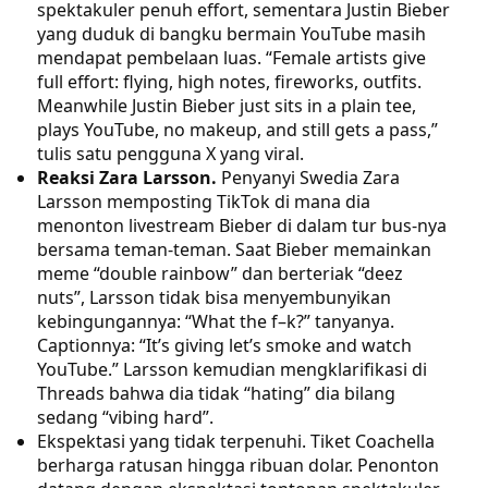
spektakuler penuh effort, sementara Justin Bieber
yang duduk di bangku bermain YouTube masih
mendapat pembelaan luas. “Female artists give
full effort: flying, high notes, fireworks, outfits.
Meanwhile Justin Bieber just sits in a plain tee,
plays YouTube, no makeup, and still gets a pass,”
tulis satu pengguna X yang viral.
Reaksi Zara Larsson.
Penyanyi Swedia Zara
Larsson memposting TikTok di mana dia
menonton livestream Bieber di dalam tur bus-nya
bersama teman-teman. Saat Bieber memainkan
meme “double rainbow” dan berteriak “deez
nuts”, Larsson tidak bisa menyembunyikan
kebingungannya: “What the f–k?” tanyanya.
Captionnya: “It’s giving let’s smoke and watch
YouTube.” Larsson kemudian mengklarifikasi di
Threads bahwa dia tidak “hating” dia bilang
sedang “vibing hard”.
Ekspektasi yang tidak terpenuhi. Tiket Coachella
berharga ratusan hingga ribuan dolar. Penonton